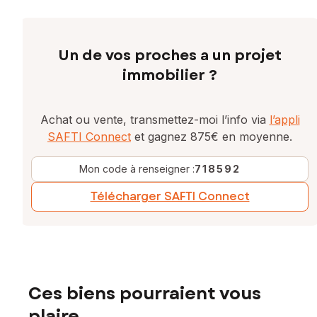
Contactez votre conseiller SAFTI : Kévin TREHIN, Tél. :
0678372010, E-mail : kevin.trehin@safti.fr - EI - Agent
Un de vos proches a un projet
commercial immatriculé au RSAC de Vannes sous le numéro
991898834
immobilier ?
Achat ou vente, transmettez-moi l’info via
l’appli
SAFTI Connect
et gagnez 875€ en moyenne.
Mon code à renseigner :
718592
Télécharger SAFTI Connect
Ces biens pourraient vous
plaire