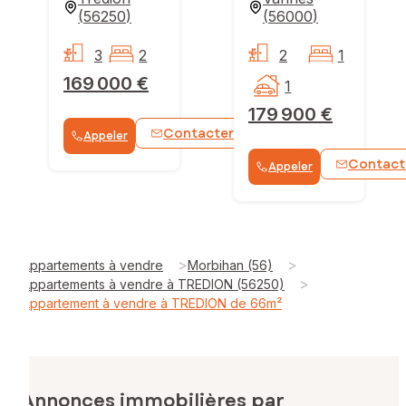
(
56250
)
(
56000
)
3
2
2
1
169 000 €
1
179 900 €
Contacter
Appeler
WhatsApp
Contact
Appeler
>
>
Appartements à vendre
Morbihan (56)
>
Appartements à vendre à TREDION (56250)
Appartement à vendre à TREDION de 66m²
Annonces immobilières par