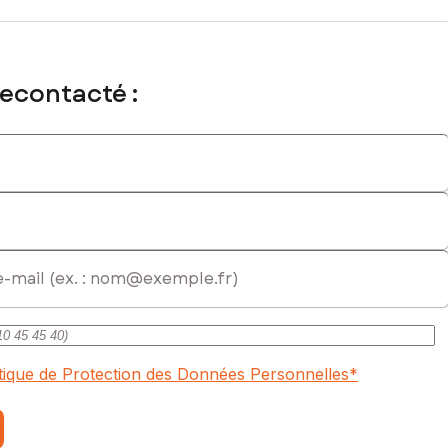
iété sont de 1200 € et le syndicat des copropriétaires ne fait
recontacté :
ercial immatriculé au RSAC de Versaailles sous le numéro 878 615
itique de Protection des Données Personnelles
*