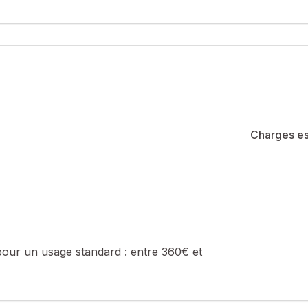
lancourt, cet agréable appartement T1 de 32,40 m², en rez-de-chaus
es, des transports et de toutes les commodités.
un séjour lumineux ouvrant sur une belle terrasse de 11,90 m², idéa
és.
e de parking privative en sous-sol, des prestations particulièreme
nviendra aussi bien à un premier achat qu'à un investissement loca
Charges es
pour un usage standard :
entre 360€ et