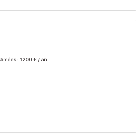
sée d'une résidence récente construite en 2017, offre un cadre
le pour profiter des beaux jours, d'une cuisine, d'une salle
nt appréciées au quotidien.
tif.
timées :
1 200 €
/ an