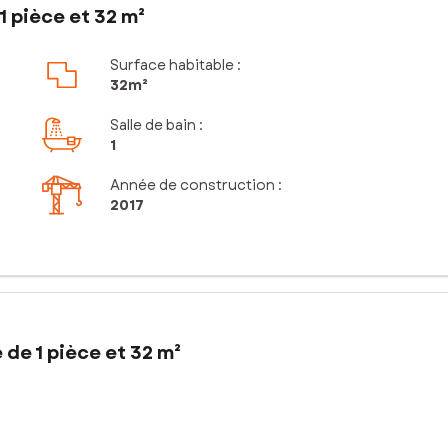
 pièce et 32 m²
Surface habitable :
32m²
Salle de bain
:
1
Année de construction :
2017
de 1 pièce et 32 m²
ve et parking – Résidence récente (2017)