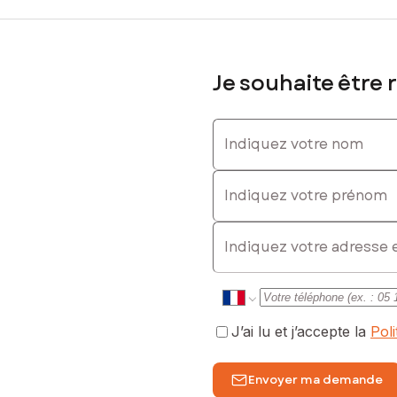
été de 150 lots (les charges courantes annuelles moyennes de copropr
e de la construction et de l'habitation).
sé sont disponibles sur le site Géorisques : www.georisques.gouv.fr
Je souhaite être 
Indiquez votre nom
06 16 87 52 08, E-mail : sebastien.landa@safti.fr - EI - Agent comm
Indiquez votre prénom
E-mail
J’ai lu et j’accepte la
Pol
Envoyer ma demande