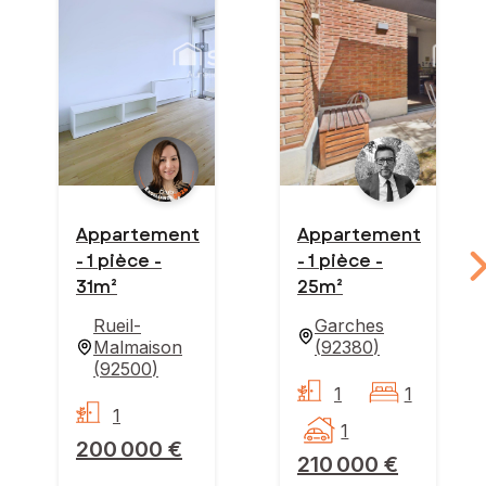
Appartement
Appartement
- 1 pièce -
- 1 pièce -
31m²
25m²
Rueil-
Garches
Malmaison
(
92380
)
(
92500
)
1
1
1
1
200 000 €
210 000 €