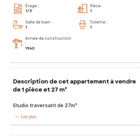
Étage
:
Pièce
:
1
/3
1
Salle de bain
:
Toilette
:
1
1
Année de construction
:
1940
Description de cet appartement à vendre
de 1 pièce et 27 m²
Studio traversant de 27m²
À deux pas de Cotignac, dans le petit village de Correns,
Lire plus
venez découvrir ce coquet studio de 27m² entièrement
refait à neuf.
Il se compose d’une pièce de vie avec cuisine ouverte et