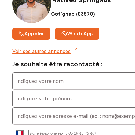
Mathieu Springaux
exposé sont disponibles sur le site Géorisques :
www.georisques.gouv.fr
Cotignac (83570)
Prix de vente : 69 000 €
Honoraires charge vendeur
Appeler
WhatsApp
Contactez votre conseiller SAFTI : Mathieu SPRINGAUX, Tél.
: 0648722948, E-mail : mathieu.springaux@safti.fr - EI -
Voir ses autres annonces
Agent commercial immatriculé au RSAC de Draguignan sous
le numéro 940239916
Je souhaite être recontacté :
Indiquez votre nom
Indiquez votre prénom
E-mail