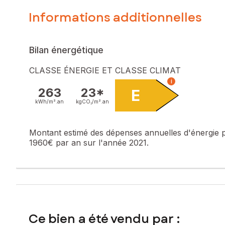
Informations additionnelles
Bilan énergétique
CLASSE ÉNERGIE ET CLASSE CLIMAT
i
263
23*
E
kWh/m².
an
kgCO₂/m².
an
Montant estimé des dépenses annuelles d'énergie 
1960€ par an sur l'année 2021.
Ce bien a été vendu par :