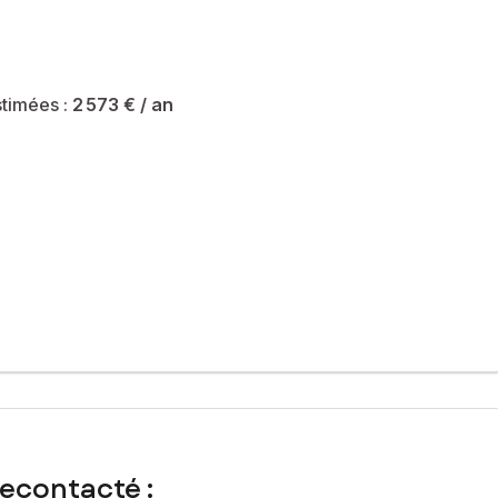
timées :
2 573 €
/ an
recontacté :