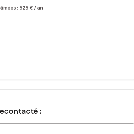
timées :
525 €
/ an
recontacté :