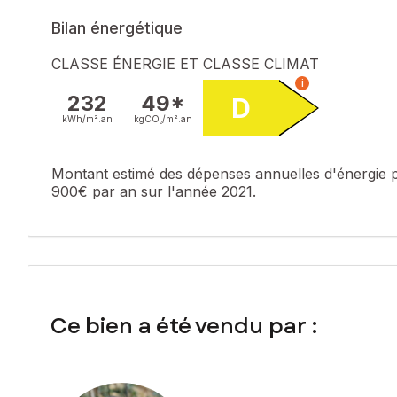
Bilan énergétique
CLASSE ÉNERGIE ET CLASSE CLIMAT
i
232
49*
D
kWh/m².
an
kgCO₂/m².
an
Montant estimé des dépenses annuelles d'énergie 
900€ par an sur l'année 2021.
Ce bien a été vendu par :