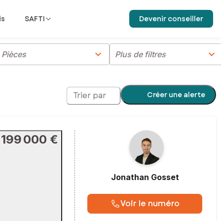
is
SAFTI
Devenir conseiller
chevron_right
chevron_right
Pièces
Plus de filtres
Créer une alerte
Trier par
199 000 €
Jonathan
Gosset
Voir le numéro