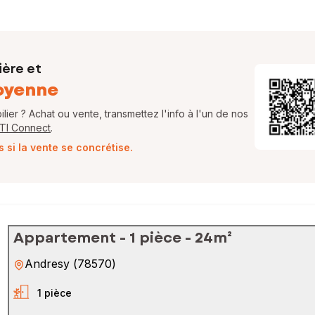
ière et
oyenne
ier ? Achat ou vente, transmettez l'info à l'un de nos
FTI Connect
.
si la vente se concrétise.
Appartement - 1 pièce - 24m²
Andresy
(
78570
)
1 pièce