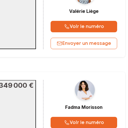
Valérie
Liège
Voir le numéro
Envoyer un message
349 000 €
Fadma
Morisson
Voir le numéro