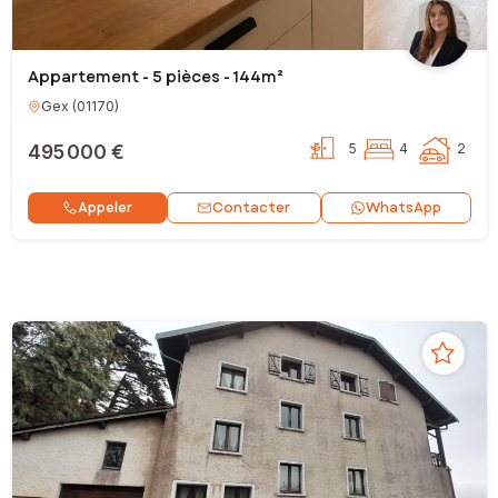
Appartement - 5 pièces - 144m²
Gex
(
01170
)
495 000 €
5
4
2
Contacter
Appeler
WhatsApp