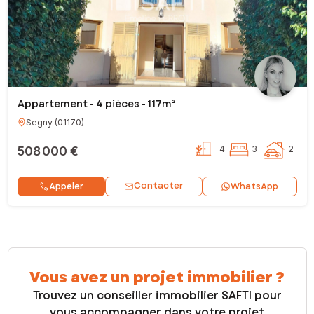
Appartement - 4 pièces - 117m²
Segny
(
01170
)
508 000 €
4
3
2
Contacter
Appeler
WhatsApp
Vous avez un projet immobilier ?
Trouvez un conseiller immobilier SAFTI pour
vous accompagner dans votre projet