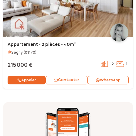
Appartement - 2 pièces - 40m²
Segny
(
01170
)
215 000 €
2
1
Contacter
Appeler
WhatsApp