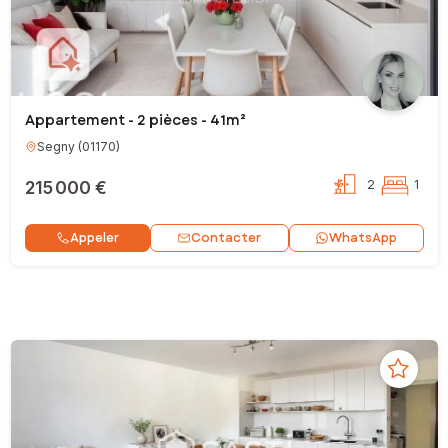
Appartement - 2 pièces - 41m²
Segny
(
01170
)
215 000 €
2
1
Contacter
Appeler
WhatsApp