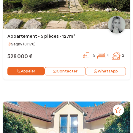
Appartement - 5 pièces - 127m²
Segny
(
01170
)
528 000 €
5
4
2
Contacter
Appeler
WhatsApp