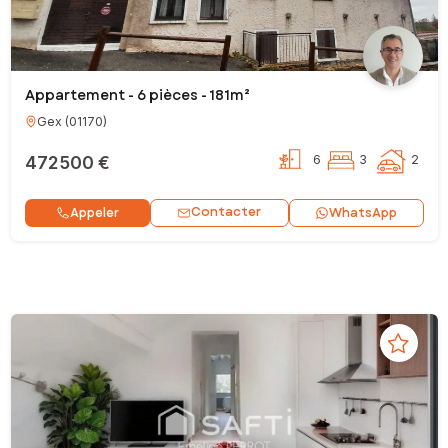
Appartement - 6 pièces - 181m²
Gex
(
01170
)
472 500 €
6
3
2
Contacter
Appeler
WhatsApp