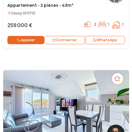
Appartement - 2 pièces - 43m²
Cessy
(
01170
)
259 000 €
2
1
1
Contacter
Appeler
WhatsApp