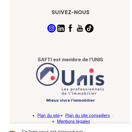
SUIVEZ-NOUS
SAFTI est membre de l’UNIS
Mieux vivre l’immobilier
Plan du site
·
Plan du site conseillers
·
Mentions légales
·
Politique de protection des données
·
Ce bien vous est proposé par :