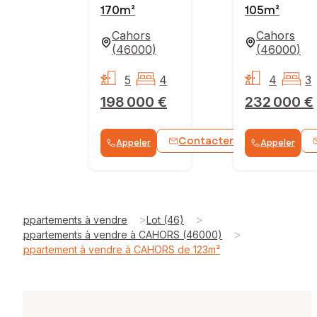
170m²
105m²
Cahors
Cahors
(
46000
)
(
46000
)
5
4
4
3
198 000 €
232 000 €
Contacter
Appeler
Appeler
WhatsApp
>
>
Appartements à vendre
Lot (46)
>
Appartements à vendre à CAHORS (46000)
Appartement à vendre à CAHORS de 123m²