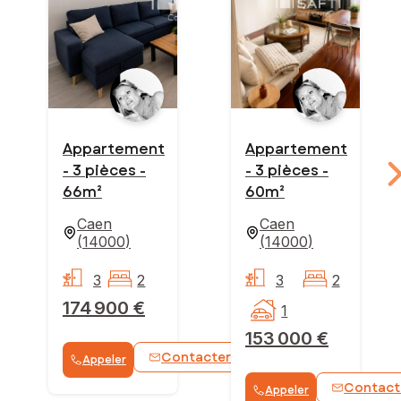
Appartement
Appartement
- 3 pièces -
- 3 pièces -
66m²
60m²
Caen
Caen
(
14000
)
(
14000
)
3
2
3
2
174 900 €
1
153 000 €
Contacter
Appeler
WhatsApp
Contact
Appeler