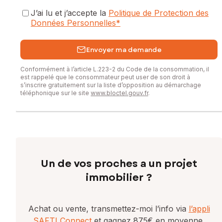
J’ai lu et j’accepte la
Politique de Protection des
Données Personnelles
*
Envoyer ma demande
Conformément à l’article L.223-2 du Code de la consommation, il
est rappelé que le consommateur peut user de son droit à
s’inscrire gratuitement sur la liste d’opposition au démarchage
téléphonique sur le site
www.bloctel.gouv.fr
.
Un de vos proches a un projet
immobilier ?
Achat ou vente, transmettez-moi l’info via
l’appli
SAFTI Connect
et gagnez 875€ en moyenne.