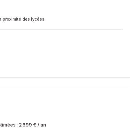
 proximité des lycées.
 ville, venez découvrir ce super T3 de 61m² lumineux et bien
wc séparé ainsi qu'un placard dans le couloir.
erphone et d'un accès sécurisé pour le parking grâce à des
itable atout dans ce secteur). L'appartement est équipé de la
timées :
2 699 €
/ an