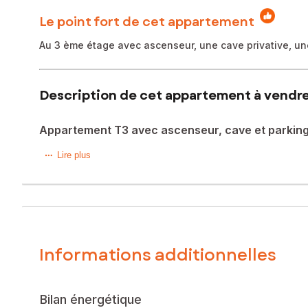
Le point fort de cet appartement
Au 3 ème étage avec ascenseur, une cave privative, une
Description de cet appartement à vendre 
Appartement T3 avec ascenseur, cave et parking
Dans une résidence sécurisée des années 1965, au calme à
Lire plus
agencé.
Il dispose d'un salon lumineux, d'une cuisine équipée, de
Cet appartement confortable au 3ème étage, bénéficie d'u
barrières contrôlées par badge.
Informations additionnelles
A noter que l'appartement est vendu avec une cave privativ
fibre et raccordé à l'assainissement collectif.
Bilan énergétique
Les charges de copropriété s'élèvent à environ à 225 euros