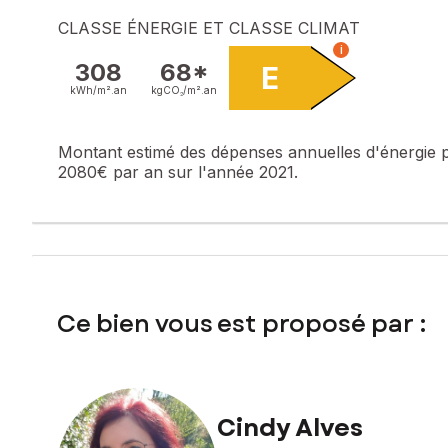
- l'eau froide
CLASSE ÉNERGIE ET CLASSE CLIMAT
- l'eau chaude
i
- le chauffage collectif au gaz
308
68*
E
- l'entretien des parties communes, des extérieurs, des po
kWh/m².
an
kgCO₂/m².
an
- le calcul des tantièmes pour la cave privative et l'emplac
Le montant de la taxe foncière est de 1147€.
Montant estimé des dépenses annuelles d'énergie 
2080€ par an sur l'année 2021.
Il ne reste plus qu'à ajouter votre abonnement EDF.
Rentabilité assurée pour un investissement locatif, ou peut
Le bien comprend 3 lots, et il est situé dans une copropri
pas l'objet d'une procédure citée à l'article L. 721-1 du cod
Ce bien vous est proposé par :
Les informations sur les risques auxquels ce bien est expo
Prix de vente : 99 000 €
Honoraires charge vendeur
Cindy Alves
Contactez votre conseiller SAFTI : Cindy ALVES, Tél. : 062