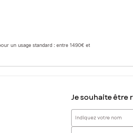
ubelles
ement du stationnement privatif.
pour un usage standard :
entre 1490€ et
 convenir dans le cadre d'une première acquisition immobilière pour
été de 102 lots (les charges courantes annuelles moyennes de coprop
e de la construction et de l'habitation).
Je souhaite être 
sé sont disponibles sur le site Géorisques : www.georisques.gouv.fr
Indiquez votre nom
3330933, E-mail : cindy.alves@safti.fr - EI - Agent commercial imma
Indiquez votre prénom