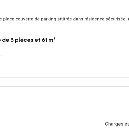
 place couverte de parking attitrée dans résidence sécurisée, à
de 3 pièces et 61 m²
.
 deux pas des lycées Cabanis, Simone Veil, D'Arsonval et du centre
ux chambres avec placards de rangements, d'une salle d'eau et d'un 
n ascenseur et d'une porte d'entrée sécurisée par badge, d'un int
e d'environ 6m², et d'une place de parking privative couverte (vér
Charges es
/mois incluant :