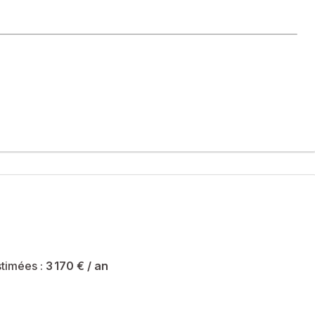
timées :
3 170 €
/ an