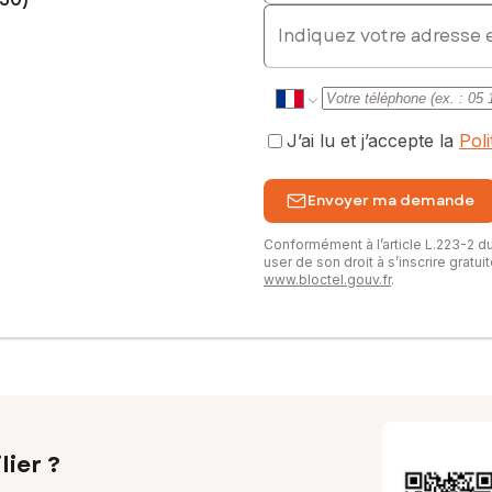
E-mail
J’ai lu et j’accepte la
Pol
Envoyer ma demande
Conformément à l’article L.223-2 
user de son droit à s’inscrire gratu
www.bloctel.gouv.fr
.
lier ?