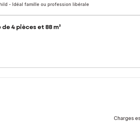
ld - Idéal famille ou profession libérale
de 4 pièces et 88 m²
logne-Billancourt, secteur "Boulogne Nord",
dmond de Rothschild,
de 5 étages avec ascenseur,
e, d'une cuisine séparée faisant face au double séjour,
ur, une salle de bains et des WC indépendants.
d'eau.
re D.
Charges es