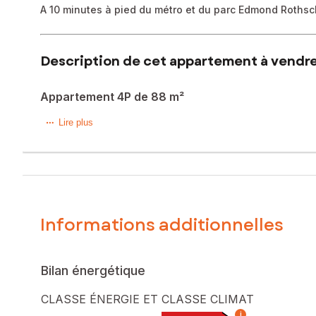
A 10 minutes à pied du métro et du parc Edmond Rothschi
Description de cet appartement à vendre 
Appartement 4P de 88 m²
Julie CORDAT vous présente, en plein cœur de ville à Bou
Lire plus
A 10 minutes du métro Jean Jaurès et 8 minutes du parc E
Au 3ème étage d'un immeuble bourgeois à taille humaine 
Un appartement de 4 pièces à rénover composé d'une entré
Informations additionnelles
Un couloir dessert deux grandes chambres au calme sur co
Possibilité de créer une 3ème chambre et une 2ème salle 
Le DPE actuel en lettre G bénéficie d'un DPE projeté en lett
Bilan énergétique
Le dossier travaux peut être transmis sur demande.
CLASSE ÉNERGIE ET CLASSE CLIMAT
? Les atouts :
i