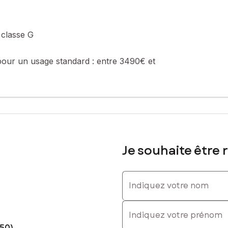
ropriété
 classe G
pour un usage standard :
entre 3490€ et
été de 35 lots (les charges courantes annuelles moyennes de copropri
e de la construction et de l'habitation).
sé sont disponibles sur le site Géorisques : www.georisques.gouv.fr
Je souhaite être 
61019896, E-mail : julie.cordat@safti.fr - EI - Agent commercial imm
Indiquez votre nom
Indiquez votre prénom
50)