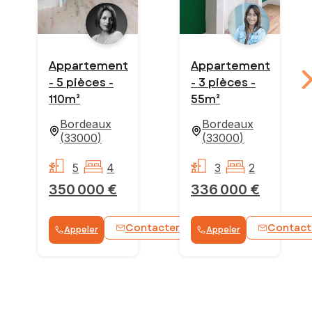
Appartement
Appartement
- 5 pièces -
- 3 pièces -
110m²
55m²
Bordeaux
Bordeaux
(
33000
)
(
33000
)
5
4
3
2
350 000 €
336 000 €
Contacter
Contact
Appeler
Appeler
WhatsApp