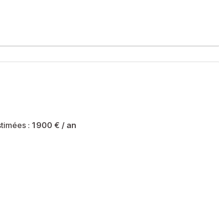
-chaussée, au sein d’une résidence avec piscine.
également d’une agréable terrasse et d’un jardinet privatif.
riété sont de 1900 € et le syndicat des copropriétaires ne fait
timées :
1 900 €
/ an
mmercial immatriculé au RSAC de Agen sous le numéro 991103524