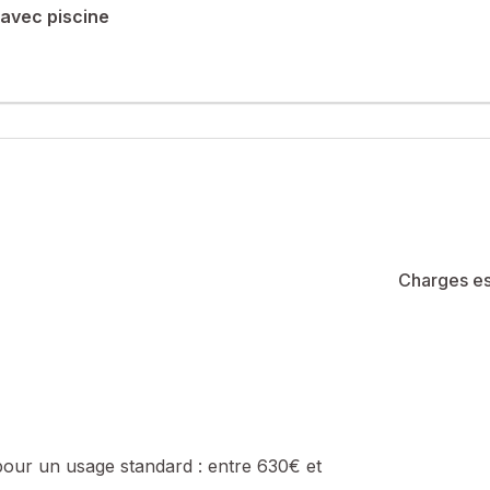
avec piscine
ppartement de type T3 d'environ 40 m² habitables, situé en rez-de
res, d’une salle de bains, ainsi que de WC séparés. Vous profiterez 
été de 300 lots (les charges courantes annuelles moyennes de coprop
e de la construction et de l'habitation).
sé sont disponibles sur le site Géorisques : www.georisques.gouv.fr
Charges es
 : 0637231740, E-mail : marianne.villemur@safti.fr - EI - Agent co
pour un usage standard :
entre 630€ et