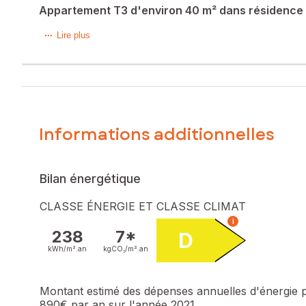
Appartement T3 d'environ 40 m² dans résidence 
À seulement 10 minutes de Nérac, découvrez ce lumineux a
Lire plus
Il se compose d’un séjour avec cuisine ouverte, de 2 chamb
Une place de parking complète ce bien.
Le bien comprend 2 lots, et il est situé dans une copropri
Informations additionnelles
pas l'objet d'une procédure citée à l'article L. 721-1 du cod
Les informations sur les risques auxquels ce bien est expo
Bilan énergétique
Prix de vente : 60 000 €
Honoraires charge vendeur
CLASSE ÉNERGIE ET CLASSE CLIMAT
i
Contactez votre conseiller SAFTI : Marianne VILLEMUR, Tél.
238
7*
D
kWh/m².
an
kgCO₂/m².
an
Montant estimé des dépenses annuelles d'énergie 
890€ par an sur l'année 2021.