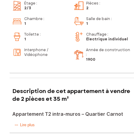
Étage
:
Pièces
:
2
/3
2
Chambre
:
Salle de bain
:
1
1
Toilette
:
Chauffage :
1
Électrique individuel
Interphone /
Année de construction
Vidéophone
:
1900
Description de cet appartement à vendre
de 2 pièces et 35 m²
Appartement T2 intra-muros – Quartier Carnot
En plein cœur d'Avignon intra-muros, à 5 minutes à pied du
Lire plus
Palais des Papes, de l'université Hannah Arendt et de