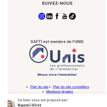
SUIVEZ-NOUS
SAFTI est membre de l’UNIS
Mieux vivre l’immobilier
Plan du site
·
Plan du site conseillers
·
Mentions légales
·
Politique de protection des données
·
Ce bien vous est proposé par :
Barème d'honoraires
·
Paramétrer mes cookies
Naomi Hirst