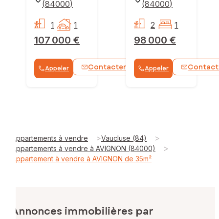
(
84000
)
(
84000
)
1
1
2
1
107 000 €
98 000 €
Contacter
Contact
Appeler
Appeler
WhatsApp
>
>
Appartements à vendre
Vaucluse (84)
>
Appartements à vendre à AVIGNON (84000)
Appartement à vendre à AVIGNON de 35m²
Annonces immobilières par