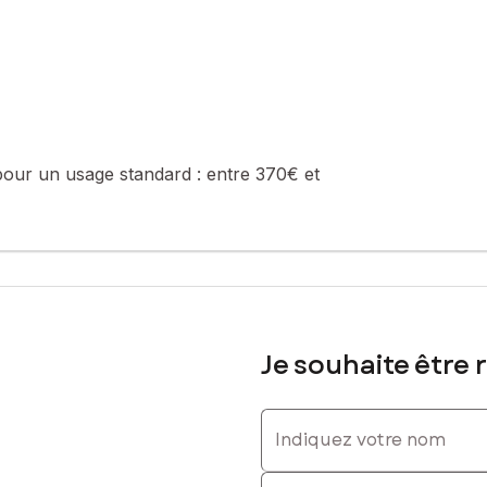
: 0770629424, E-mail : lucie.rennesson@safti.fr - EI - Agent comme
pour un usage standard :
entre 370€ et
Je souhaite être 
Indiquez votre nom
Indiquez votre prénom