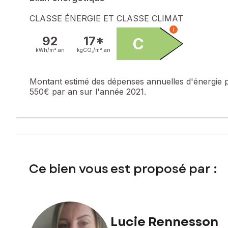
Prix de vente : 185 000 €
CLASSE ÉNERGIE ET CLASSE CLIMAT
Honoraires charge vendeur
i
92
17*
C
Contactez votre conseiller SAFTI : Lucie RENNESSON, Tél. 
kWh/m².
an
kgCO₂/m².
an
Montant estimé des dépenses annuelles d'énergie 
550€ par an sur l'année 2021.
Ce bien vous est proposé par :
Lucie Rennesson