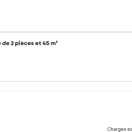
 de 2 pièces et 45 m²
nsports, RER C gare de Juvisy, venez découvrir cet appartement au
 ouvert sur une cuisine équipée. Il donne accès à un jardin de 45 m
tes séparer complète ce bien rare.
été de 102 lots (les charges courantes annuelles moyennes de copropr
e de la construction et de l'habitation).
sé sont disponibles sur le site Géorisques : www.georisques.gouv.fr
Charges es