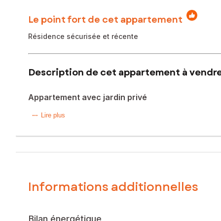
Le point fort de cet appartement
Résidence sécurisée et récente
Description de cet appartement à vendre
Appartement avec jardin privé
Dans la ville d'Athis-Mons, proche tous commerces et tra
Lire plus
fait bon vivre dans un quartier agréable.
Il comprend une entrée avec placard donnant sur un séjour
avec accès au jardin, une belle salle de bain et des toilet
Pas de travaux à prévoir.
Coup de coeur assurer!!!
Informations additionnelles
Le bien comprend 2 lots, et il est situé dans une copropri
pas l'objet d'une procédure citée à l'article L. 721-1 du cod
Les informations sur les risques auxquels ce bien est expo
Bilan énergétique