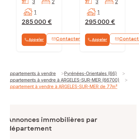
3
2
3
2
1
1
285 000 €
295 000 €
Contacter
Contact
Appeler
Appeler
WhatsApp
>
>
Appartements à vendre
Pyrénées-Orientales (66)
>
Appartements à vendre à ARGELES-SUR-MER (66700)
Appartement à vendre à ARGELES-SUR-MER de 77m²
Annonces immobilières par
département