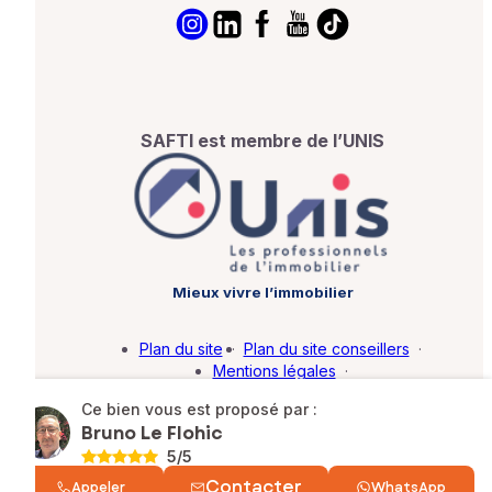
SAFTI est membre de l’UNIS
Mieux vivre l’immobilier
Plan du site
·
Plan du site conseillers
·
Mentions légales
·
Politique de protection des données
·
Ce bien vous est proposé par :
Barème d'honoraires
·
Paramétrer mes cookies
Bruno Le Flohic
5
/5
© SAFTI 2026. Tous droits réservés.
Contacter
Appeler
WhatsApp