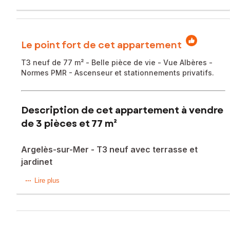
Le point fort de cet appartement
T3 neuf de 77 m² - Belle pièce de vie - Vue Albères -
Normes PMR - Ascenseur et stationnements privatifs.
Description de cet appartement à vendre
de 3 pièces et 77 m²
Argelès-sur-Mer - T3 neuf avec terrasse et
jardinet
À deux pas du cœur de village d'Argelès-sur-Mer,
Lire plus
découvrez ce superbe appartement T3 neuf de 77 m² situé
en rez-de-jardin dans une résidence de standing livrée en
2025.