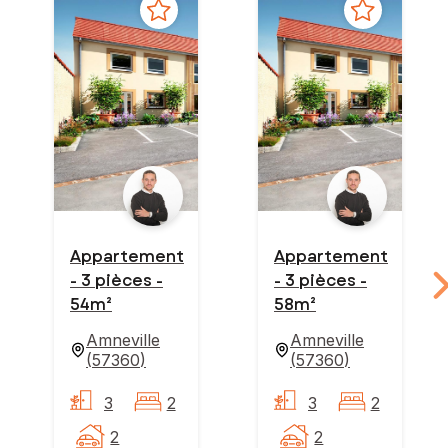
Appartement
Appartement
- 3 pièces -
- 3 pièces -
54m²
58m²
Amneville
Amneville
(
57360
)
(
57360
)
3
2
3
2
2
2