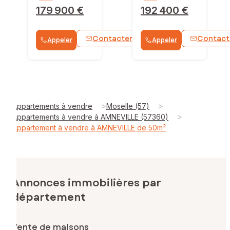
179 900 €
192 400 €
Contacter
Contact
Appeler
Appeler
WhatsApp
>
>
Appartements à vendre
Moselle (57)
>
Appartements à vendre à AMNEVILLE (57360)
Appartement à vendre à AMNEVILLE de 50m²
Annonces immobilières par
département
Vente de maisons