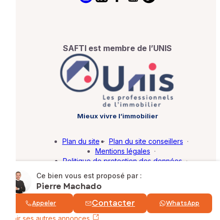
SAFTI est membre de l’UNIS
Mieux vivre l’immobilier
Plan du site
·
Plan du site conseillers
·
Mentions légales
·
Politique de protection des données
·
Barème d'honoraires
·
Paramétrer mes cookies
Ce bien vous est proposé par :
Pierre Machado
© SAFTI 2026. Tous droits réservés.
Contacter
Appeler
WhatsApp
Voir ses autres annonces