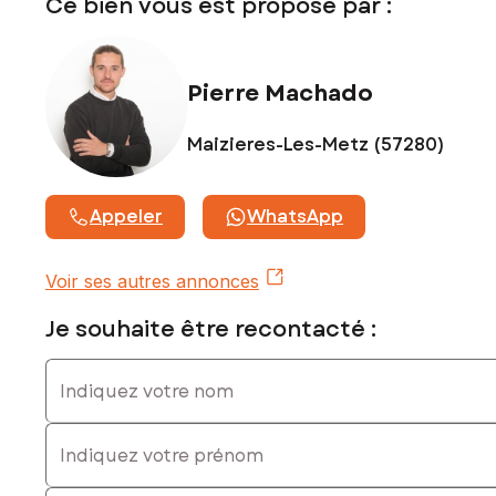
Ce bien vous est proposé par :
Prix de vente : 177 900 €
Honoraires charge vendeur
Contactez votre conseiller SAFTI : Pierre MACHADO, Tél. :
Pierre Machado
0633066324, E-mail : pierre.machado@safti.fr - EI - Agent
commercial immatriculé au RSAC de Metz sous le numéro
980962096
Maizieres-Les-Metz (57280)
Appeler
WhatsApp
Voir ses autres annonces
Je souhaite être recontacté :
Indiquez votre nom
Indiquez votre prénom