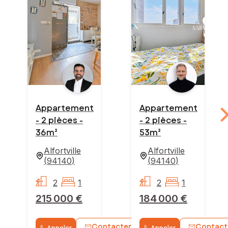
Appartement
Appartement
- 2 pièces -
- 2 pièces -
36m²
53m²
Alfortville
Alfortville
(
94140
)
(
94140
)
2
1
2
1
215 000 €
184 000 €
Contacter
Contact
Appeler
Appeler