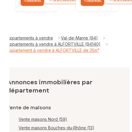
WhatsApp
>
>
Appartements à vendre
Val-de-Marne (94)
>
Appartements à vendre à ALFORTVILLE (94140)
Appartement à vendre à ALFORTVILLE de 35m²
Annonces immobilières par
département
Vente de maisons
Vente maisons Nord (59)
Vente maisons Bouches-du-Rhône (13)