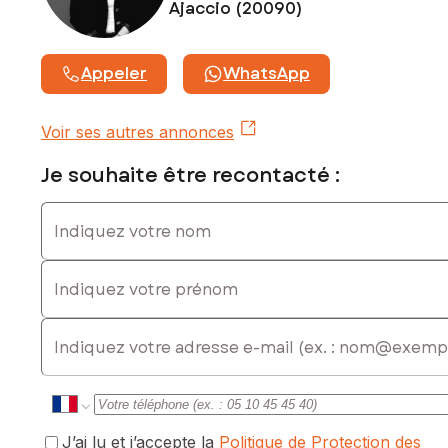
Prix de vente : 115 000 €
Ajaccio (20090)
Honoraires charge vendeur
Contactez votre conseiller SAFTI : Stéphanie BOSCA, Tél. :
Appeler
WhatsApp
0642932116, E-mail : stephanie.bosca@safti.fr - EI - Agent
commercial immatriculé au RSAC de Ajaccio sous le numéro
505 258 046
Voir ses autres annonces
Je souhaite être recontacté :
Indiquez votre nom
Indiquez votre prénom
E-mail
J’ai lu et j’accepte la
Politique de Protection des