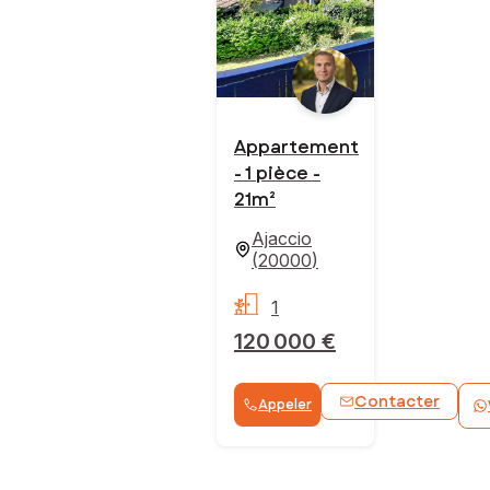
Appartement
- 1 pièce -
21m²
Ajaccio
(
20000
)
1
120 000 €
Contacter
Appeler