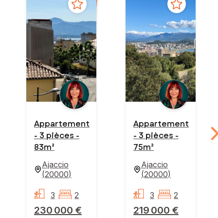
Appartement
Appartement
- 3 pièces -
- 3 pièces -
83m²
75m²
Ajaccio
Ajaccio
(
20000
)
(
20000
)
3
2
3
2
230 000 €
219 000 €