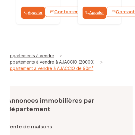
Contacter
Contact
Appeler
Appeler
WhatsApp
>
Appartements à vendre
>
Appartements à vendre à AJACCIO (20000)
Appartement à vendre à AJACCIO de 90m²
Annonces immobilières par
département
Vente de maisons