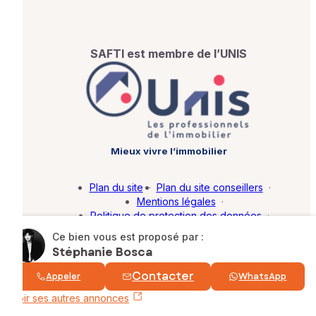
SAFTI est membre de l’UNIS
Mieux vivre l’immobilier
Plan du site
·
Plan du site conseillers
·
Mentions légales
·
Politique de protection des données
·
Barème d'honoraires
·
Paramétrer mes cookies
Ce bien vous est proposé par :
Stéphanie Bosca
© SAFTI 2026. Tous droits réservés.
Contacter
Appeler
WhatsApp
Voir ses autres annonces