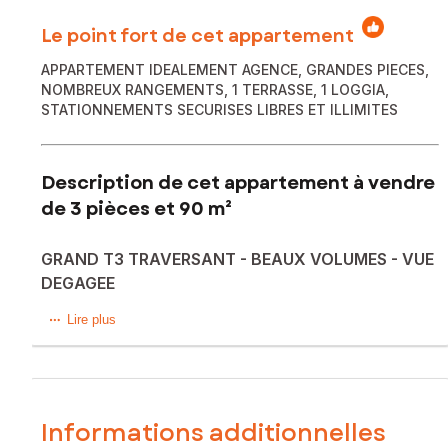
Le point fort de cet appartement
APPARTEMENT IDEALEMENT AGENCE, GRANDES PIECES,
NOMBREUX RANGEMENTS, 1 TERRASSE, 1 LOGGIA,
STATIONNEMENTS SECURISES LIBRES ET ILLIMITES
Description de cet appartement à vendre
de 3 pièces et 90 m²
GRAND T3 TRAVERSANT - BEAUX VOLUMES - VUE
DEGAGEE
CHEMIN DE BIANCARELLO – SPACIEUX T3 TRAVERSANT ET
Lire plus
LUMINEUX AVEC FORT POTENTIEL
Découvrez ce T3 de 90,45 m² habitables (77,25 m² loi
Carrez) dans une résidence calme et bien entretenue des
années 80.
Informations additionnelles