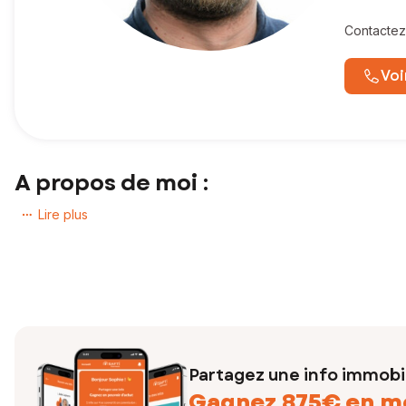
Contactez
Voi
A propos de moi :
« La connaissance d'un professionnel de proximité et la force d'
Lire plus
C'est la promesse que je vous fais lorsque vous me confiez l'un d
Une
écoute attentive
pour comprendre vos besoins et exigenc
Vous bénéficierez du conseil d'un professionnel ayant une parf
Avec SAFTI vous disposerez d'une diffusion sur plus de 150 sites
financières nécessaires à l'acquisition de votre bien.
Partagez une info immobil
Gagnez 875€ en m
N'hésitez pas à me contacter,