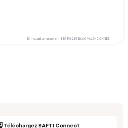
EI - Agent commercial - 845 116 235 RSAC VALENCIENNES
ture chez le notaire parfois même au delà.
trer de « vrais acheteurs » disposant réellement des ressources
Téléchargez SAFTI Connect