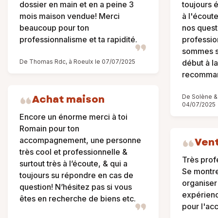
dossier en main et en a peine 3
toujours é
mois maison vendue! Merci
à l'écout
beaucoup pour ton
nos quest
professionnalisme et ta rapidité.
professio
sommes se
De Thomas Rdc, à Roeulx le 07/07/2025
début à la
recommand
Achat maison
De Solène & 
04/07/2025
Encore un énorme merci à toi
Romain pour ton
Ven
accompagnement, une personne
très cool et professionnelle &
Très profe
surtout très à l’écoute, & qui a
Se montre
toujours su répondre en cas de
organiser 
question! N’hésitez pas si vous
expérien
êtes en recherche de biens etc.
pour l'a