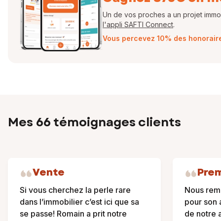
Un de vos proches a un projet immobi
Romain FORTUIT
l'appli SAFTI Connect
.
Conseiller Indépendant en Immobilier
Vous percevez 10% des honoraires
EI - Agent commercial - 845 116 235 RSAC VALENCIENNES
Mes 66 témoignages clients
Vente
Prem
Si vous cherchez la perle rare
Nous reme
dans l’immobilier c’est ici que sa
pour son
se passe! Romain a prit notre
de notre a