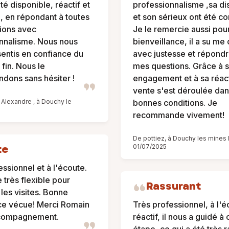
té disponible, réactif et
professionnalisme ,sa dis
e, en répondant à toutes
et son sérieux ont été co
ions avec
Je le remercie aussi pou
nnalisme. Nous nous
bienveillance, il a su me 
ntis en confiance du
avec justesse et répondr
 fin. Nous le
mes questions. Grâce à 
ons sans hésiter !
engagement et à sa réact
vente s'est déroulée da
Alexandre , à Douchy le
bonnes conditions. Je
recommande vivement!
De pottiez, à Douchy les mines 
te
01/07/2025
ssionnel et à l'écoute.
 très flexible pour
Rassurant
les visites. Bonne
ce vécue! Merci Romain
Très professionnel, à l'é
ccompagnement.
réactif, il nous a guidé à