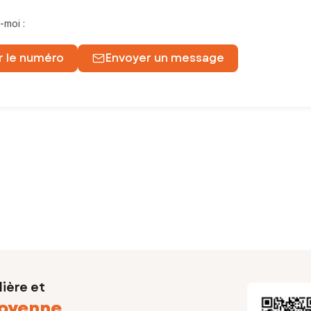
-moi :
r le numéro
Envoyer un message
un réseau national »
es projets les plus importants de votre vie !
es, un
accompagnement
et un
suivi
du premier contact à la signa
aite connaissance du secteur, du marché et de son environnement.
 locaux, nationaux et internationaux ainsi que la garantie de rencon
ière et
oyenne