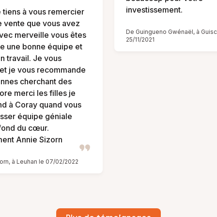
investissement.
e tiens à vous remercier
e vente que vous avez
De Guingueno Gwénaël, à Guiscr
vec merveille vous êtes
25/11/2021
e une bonne équipe et
n travail. Je vous
 et je vous recommande
nnes cherchant des
re merci les filles je
nd à Coray quand vous
sser équipe géniale
fond du cœur.
ent Annie Sizorn
orn, à Leuhan le 07/02/2022