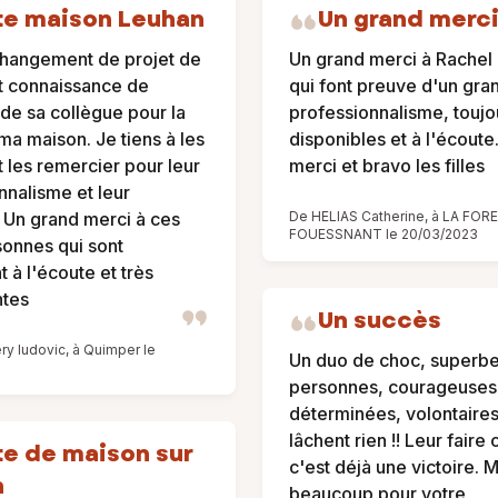
te maison Leuhan
Un grand merc
changement de projet de
Un grand merci à Rachel
ait connaissance de
qui font preuve d'un gra
 de sa collègue pour la
professionnalisme, toujo
ma maison. Je tiens à les
disponibles et à l'écoute
et les remercier pour leur
merci et bravo les filles
nnalisme et leur
. Un grand merci à ces
De HELIAS Catherine, à LA FOR
FOUESSNANT le 20/03/2023
onnes qui sont
 à l'écoute et très
ntes
Un succès
y ludovic, à Quimper le
Un duo de choc, superbe
personnes, courageuses
déterminées, volontaires
lâchent rien !! Leur faire
e de maison sur
c'est déjà une victoire. 
n
beaucoup pour votre