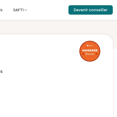
is
SAFTI
Devenir conseiller
rs