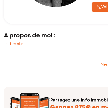
Voi
A propos de moi :
Bonjour,
Lire plus
Vous désirez
vendre ou acheter
un bien dans le Sud Finistére?
Je suis à votre disposition, motivée et dynamique afin de vous aid
Mes
Je vous propose un
accompagnement
tout au long de votre p
Alors n'hésitez plus; contactez-moi.
Rachel DERRIEN
Conseillère Indépendante en Immobilier
Partagez une info immobil
Gagnez 875€ en m