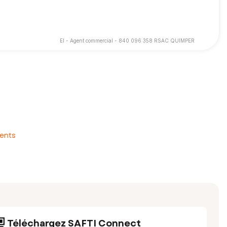
EI - Agent commercial - 840 096 358 RSAC QUIMPER
ients
Téléchargez SAFTI Connect