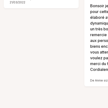
21/03/2022
Bonsoir j
pour cett
élaboré a
dynamiqu
un très bo
remercie
aux perso
biens enco
vous atte
voulez pa
merci du 
Cordialem
De Annie siz