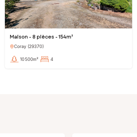
Maison - 8 pièces - 154m²
Coray
(
29370
)
10 500m²
4