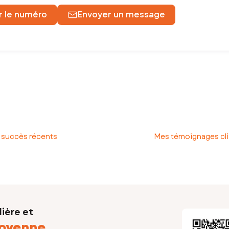
r le numéro
Envoyer un message
er à réaliser votre futur projet ensemble.
 succès récents
Mes témoignages cl
rojet avec un
suivi personnalisé
de A à Z.
ière et
oyenne