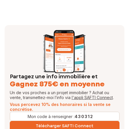
terrain ???
Je vous accompagnerai pour que vos projets immobiliers se
réalisent dans les meilleures conditions.
Je serai votre interlocutrice privilégiée tout au long de votre projet,
jusqu’à la signature chez le notaire. Vous avez ainsi l’assurance d’être
pleinement accompagné pour la vente ou l’achat de votre bien
immobilier.
N’hésitez plus et contactez-moi !
Votre conseillère en immobilier SAFTI
EI - Agent commercial - 512 690 207 RSAC DUNKERQUE
Partagez une info immobilière et
Gagnez 875€ en moyenne
Un de vos proches a un projet immobilier ? Achat ou
vente, transmettez-moi l’info via
l'appli SAFTI Connect
.
Vous percevez 10% des honoraires si la vente se
concrétise.
Mon code à renseigner :
430312
Télécharger SAFTI Connect