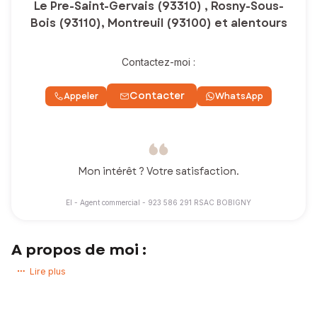
Le Pre-Saint-Gervais (93310) , Rosny-Sous-
Bois (93110), Montreuil (93100) et alentours
Contactez-moi :
Contacter
Appeler
WhatsApp
Mon intérêt ? Votre satisfaction.
EI - Agent commercial - 923 586 291 RSAC BOBIGNY
A propos de moi :
Un projet immobilier est souvent l'un des projets les plus importants
Lire plus
d'une vie. C'est pourquoi être bien accompagné fait toute la
différence.
Enchantée, je suis Lydia, votre conseillère en immobilier. Que vous