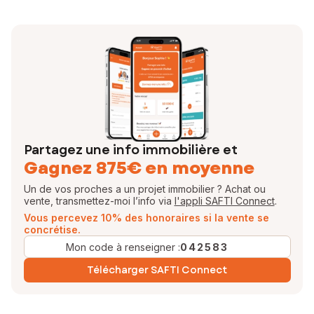
souhaitiez acheter ou vendre, mon rôle est de vous guider de A à Z
tout au long de ce processus avec transparence, disponibilité, et
surtout avec le sourire.
Parce que chaque projet est unique, je prends le temps de
comprendre vos besoins, vos contraintes et vos envies pour vous
offrir un accompagnement sur mesure. De la recherche du bien idéal
jusqu'à la signature, je suis à vos côtés à chaque étape, pour que
vous puissiez avancer sereinement et en toute confiance.
Alors, quel est votre projet ? Je serais ravie d'en parler avec
vous.
Partagez une info immobilière et
Gagnez 875€ en moyenne
EI - Agent commercial - 923 586 291 RSAC BOBIGNY
Un de vos proches a un projet immobilier ? Achat ou
vente, transmettez-moi l’info via
l'appli SAFTI Connect
.
Vous percevez 10% des honoraires si la vente se
concrétise.
Mon code à renseigner :
042583
Télécharger SAFTI Connect