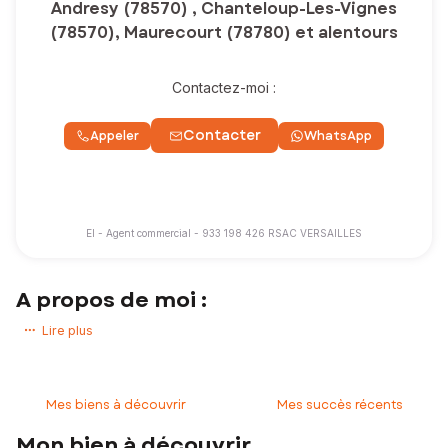
Andresy (78570) , Chanteloup-Les-Vignes
(78570), Maurecourt (78780) et alentours
Contactez-moi :
Contacter
Appeler
WhatsApp
EI - Agent commercial - 933 198 426 RSAC VERSAILLES
A propos de moi :
Vous voulez connaître la valeur exacte de votre propriété sur le
Lire plus
marché local, vendre ou acheter à Andrésy et dans les environs, au
meilleur prix et dans les meilleurs délais !
Je suis entièrement à votre service et j'ai hâte de vous rencontrer.
Mes biens à découvrir
Mes succès récents
Conseiller en immobilier sur le secteur d'Andrésy où je réside depuis
Mon bien à découvrir
2001, j’accompagne mes clients pour que leurs projets immobiliers