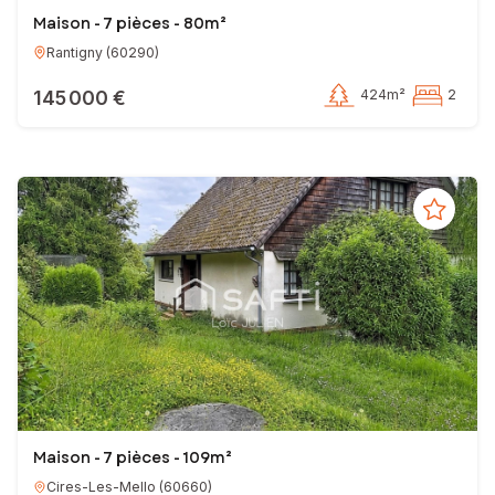
Maison - 7 pièces - 80m²
Rantigny
(
60290
)
145 000 €
424m²
2
Maison - 7 pièces - 109m²
Cires-Les-Mello
(
60660
)