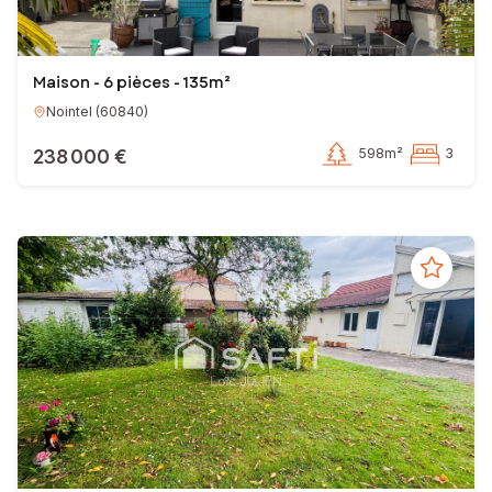
Maison - 6 pièces - 135m²
Nointel
(
60840
)
238 000 €
598m²
3