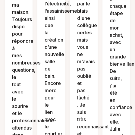
l’électricité,
par le
ma
chaque
l’assainissement
biais
maison.
étape
ainsi
d'une
Toujours
de
que
collègue
dispo
mon
la
certes
pour
achat,
création
mais
répondre
avec
d’une
vous
à
un
nouvelle
ne
mes
grande
salle
m'avais
nombreuses
bienveillan
de
pas
questions,
De
bain.
oublié
le
suite,
Encore
et
tout
j'ai
merci
pas
avec
été
pour
lâché
le
en
le
. Je
sourire
confiance
lien
suis
et le
avec
avec
très
professionnalisme
elle.
le
reconnaissant
attendus
Julie
courtier
et
dans