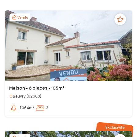
Vendu
Maison - 6 pièces - 105m²
Beuvry
(
62660
)
1 064m²
3
Exclusivité