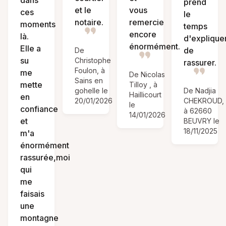
prend
et le
vous
ces
le
notaire.
remercie
moments
temps
encore
là.
d'expliquer
énormément.
Elle a
de
De
su
Christophe
rassurer.
Foulon, à
me
De Nicolas
Sains en
mette
Tilloy , à
gohelle le
De Nadjia
Haillicourt
en
20/01/2026
CHEKROUD,
le
confiance
à 62660
14/01/2026
et
BEUVRY le
18/11/2025
m'a
énormément
rassurée,moi
qui
me
faisais
une
montagne