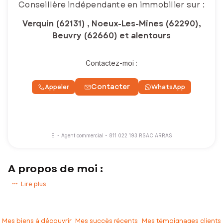
Conseillère indépendante en immobilier sur :
Verquin (62131) , Noeux-Les-Mines (62290),
Beuvry (62660) et alentours
Contactez-moi :
Contacter
Appeler
WhatsApp
EI - Agent commercial - 811 022 193 RSAC ARRAS
A propos de moi :
Vous avez un projet immobilier ? Vous souhaitez acheter ou vendre
Lire plus
une maison, un appartement, un terrain !
Experte de mon secteur d’activité, j’accompagne mes clients pour
que leurs projets immobiliers se réalisent dans les meilleures
Mes biens à découvrir
Mes succès récents
Mes témoignages clients