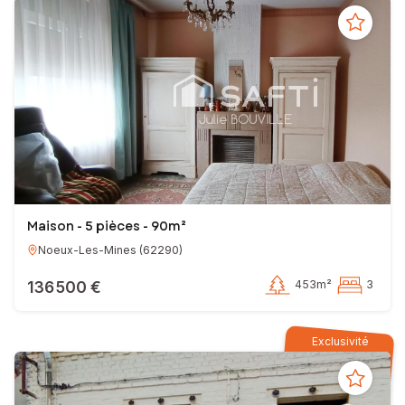
Maison - 5 pièces - 90m²
Noeux-Les-Mines
(
62290
)
136 500 €
453m²
3
Exclusivité