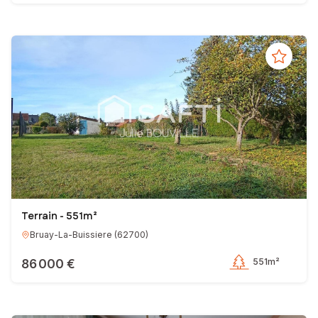
Terrain - 551m²
Bruay-La-Buissiere
(
62700
)
86 000 €
551m²