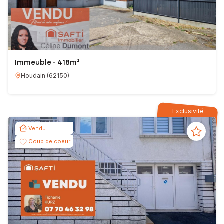
Immeuble - 418m²
Houdain
(
62150
)
Exclusivité
Vendu
Coup de coeur