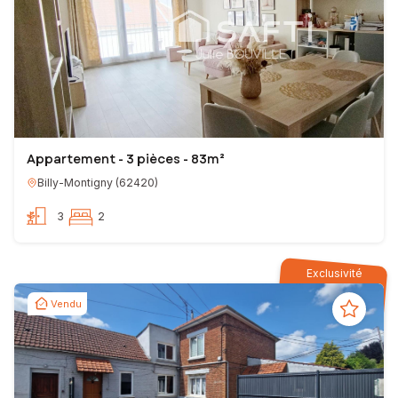
Appartement - 3 pièces - 83m²
Billy-Montigny
(
62420
)
3
2
Exclusivité
Vendu