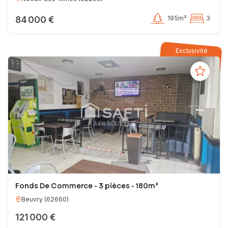
84 000 €
195m²
3
Exclusivité
Fonds De Commerce - 3 pièces - 180m²
Beuvry
(
62660
)
121 000 €