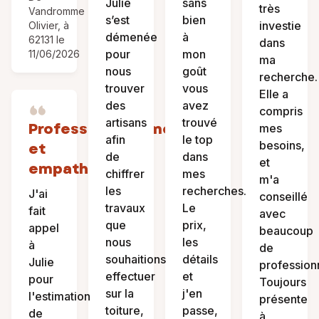
Julie
sans
très
Vandromme
s’est
bien
investie
Olivier, à
démenée
à
62131 le
dans
pour
mon
11/06/2026
ma
nous
goût
recherche.
trouver
vous
Elle a
des
avez
compris
artisans
trouvé
Professionnalisme
mes
afin
le top
besoins,
et
de
dans
et
empathie
chiffrer
mes
m'a
les
recherches.
J'ai
conseillé
travaux
Le
fait
avec
que
prix,
appel
beaucoup
nous
les
à
de
souhaitions
détails
Julie
profession
effectuer
et
pour
Toujours
sur la
j'en
l'estimation
présente
toiture,
passe,
de
à