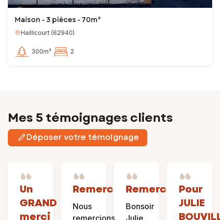
Maison - 3 pièces - 70m²
Haillicourt
(
62940
)
300m²
2
Mes 5 témoignages clients
Déposer votre témoignage
Un
Remerciement
Remerciement
Pour
GRAND
JULIE
Nous
Bonsoir
merci
BOUVIL
remercions
Julie.