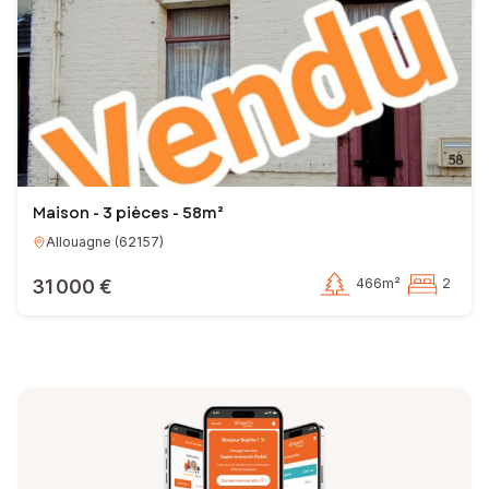
Maison - 3 pièces - 58m²
Allouagne
(
62157
)
31 000 €
466m²
2