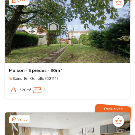
Vendu
Maison - 5 pièces - 80m²
Sains-En-Gohelle
(
62114
)
520m²
3
Exclusivité
Vendu