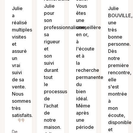
Julie
Vous
Julie
Julie
pour
êtes
a
BOUVILLE,
son
une
réalisé
une
professionnalisme,
conseillère
multiples
très
sa
en or,
visites
bonne
rigueur
à
et
personne.
et
l'écoute
assuré
Dès
son
et à
un
notre
suivi
la
vrai
première
durant
recherche
suivi
rencontre,
tout
permanente
de sa
elle
le
du
vente.
s'est
processus
bien
Nous
montrée
de
idéal.
sommes
à
l’achat
Même
très
mon
de
après
satisfaits.
écoute,
notre
une
disponible
maison.
période
et
De