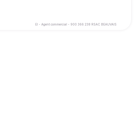
EI - Agent commercial - 900 366 238 RSAC BEAUVAIS
ce d’être pleinement accompagné pour la vente ou l’achat de votre