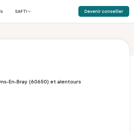
is
SAFTI
Devenir conseiller
Ons-En-Bray (60650) et alentours