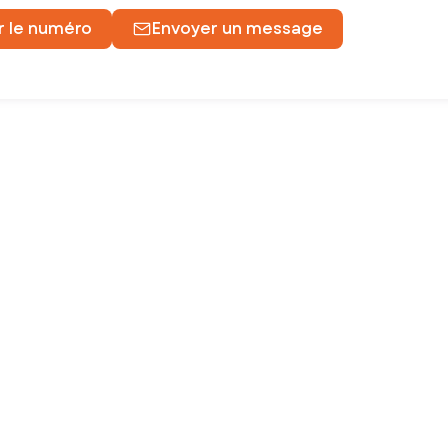
r le numéro
Envoyer un message
re une maison, un appartement, un terrain
alisent dans les meilleures conditions.
ojet, jusqu’à la signature chez le notaire. Vous avez ainsi l’assuran