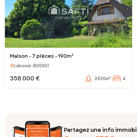
Maison - 7 pièces - 190m²
Labosse
(
60590
)
358 000 €
3 620m²
4
Partagez une info immobil