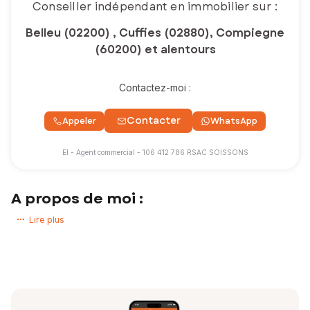
Conseiller indépendant en immobilier sur :
Belleu (02200) , Cuffies (02880), Compiegne
(60200) et alentours
Contactez-moi :
Contacter
Appeler
WhatsApp
EI - Agent commercial - 106 412 786 RSAC SOISSONS
A propos de moi :
Bonjour à tous,
Lire plus
Habitant et travaillant sur Soissons depuis 2002, je suis à votre
écoute concernant votre projet d'achat ou de vente d'un bien
immobilier.
Je peux vous apporter mes services sur SOISSONS et ses alentours,
COMPIEGNE ainsi que sur l'ensemble du territoire avec pour force de
proposition plus de 6500 conseillers en FRANCE, au PORTUGAL et