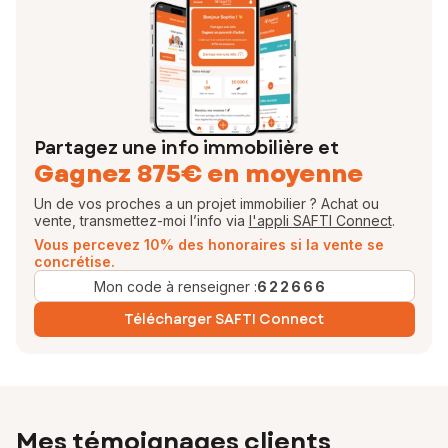
en ESPAGNE travaillant tous en interaction.
Je vous invite donc à consulter mon site et ce sera avec
professionnalisme et plaisir que je vous accompagnerai dans vos
projets.
N’hésitez plus et contactez-moi !
DIEPPE Frédéric
Partagez une info immobilière et
Gagnez 875€ en moyenne
Votre conseiller en immobilier SAFTI
Un de vos proches a un projet immobilier ? Achat ou
vente, transmettez-moi l’info via
l'appli SAFTI Connect
.
Vous percevez 10% des honoraires si la vente se
EI - Agent commercial - 106 412 786 RSAC SOISSONS
concrétise.
Mon code à renseigner :
622666
Télécharger SAFTI Connect
Mes témoignages clients