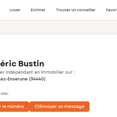
Louer
Estimer
Trouver un conseiller
Favor
éric Bustin
er indépendant en immobilier sur :
Lez-Enserune (34440)
-moi :
r le numéro
Envoyer un message