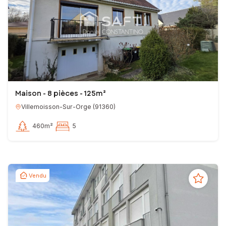
Maison - 8 pièces - 125m²
Villemoisson-Sur-Orge
(
91360
)
460m²
5
Vendu