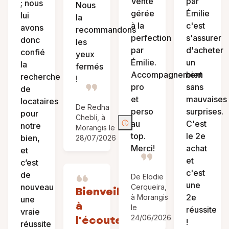
Vente
par
; nous
Nous
gérée
Émilie
lui
la
à la
c'est
avons
recommandons
perfection
s'assurer
donc
les
par
d'acheter
confié
yeux
Émilie.
un
la
fermés
Accompagnement
bien
recherche
!
pro
sans
de
et
mauvaises
locataires
De Redha
perso
surprises.
pour
Chebli, à
au
C'est
notre
Morangis le
top.
le 2e
bien,
28/07/2026
Merci!
achat
et
et
c’est
c'est
de
De Elodie
une
nouveau
Cerqueira,
Bienveillante,
2e
à Morangis
une
à
le
réussite
vraie
l'écoute
24/06/2026
!
réussite