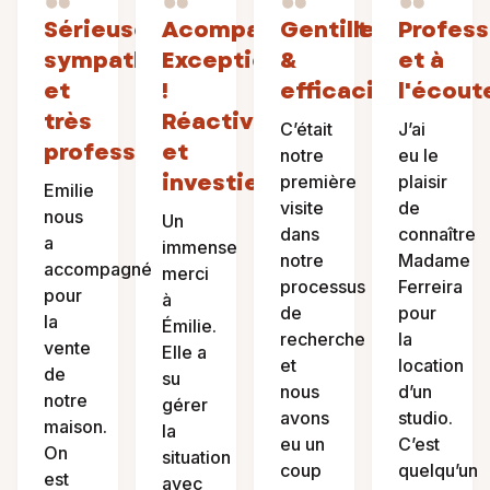
Sérieuse,
Acompagnement
Gentillesse
Profess
sympathique
Exceptionnel
&
et à
et
!
efficacité
l'écout
très
Réactive
C’était
J’ai
professionnelle
et
notre
eu le
investie!
première
plaisir
Emilie
visite
de
nous
Un
dans
connaître
a
immense
notre
Madame
accompagné
merci
processus
Ferreira
pour
à
de
pour
la
Émilie.
recherche
la
vente
Elle a
et
location
de
su
nous
d’un
notre
gérer
avons
studio.
maison.
la
eu un
C’est
On
situation
coup
quelqu’un
est
avec