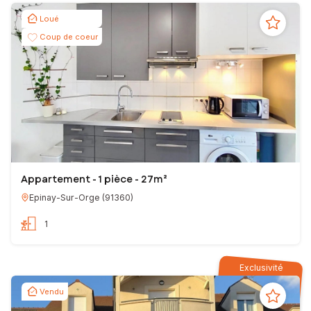
Loué
Coup de coeur
Appartement - 1 pièce - 27m²
Epinay-Sur-Orge
(
91360
)
1
Exclusivité
Vendu