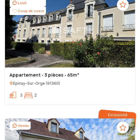
Loué
Coup de coeur
Appartement - 3 pièces - 65m²
Epinay-Sur-Orge
(
91360
)
3
2
Exclusivité
Vendu