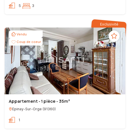
5
3
Exclusivité
Vendu
Coup de coeur
Appartement - 1 pièce - 35m²
Epinay-Sur-Orge
(
91360
)
1