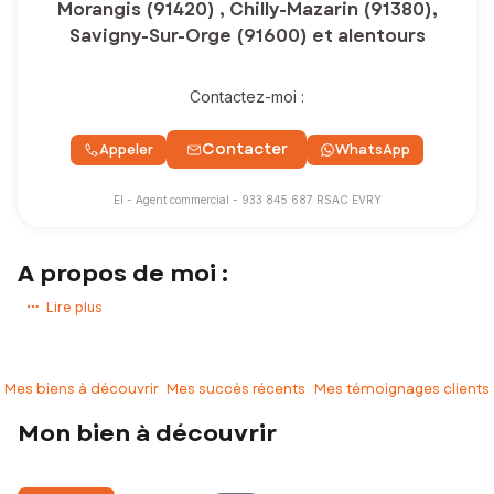
Morangis (91420) , Chilly-Mazarin (91380),
Savigny-Sur-Orge (91600) et alentours
Contactez-moi :
Contacter
Appeler
WhatsApp
EI - Agent commercial - 933 845 687 RSAC EVRY
A propos de moi :
Vous avez un projet immobilier de vente, d'achat sur
MORANGIS
ou
Lire plus
dans les alentours ?
Vous êtes au bon endroit !
Mes biens à découvrir
Mes succès récents
Mes témoignages clients
J'ai choisi de travailler sur ce secteur que je connais
PARFAITEMENT
depuis plus de 30 ans !
Mon bien à découvrir
Je serai votre
UNIQUE
interlocutrice et vous accompagnerai à
chaque étape de l'estimation à la signature de l'acte authentique. Vous
pouvez compter sur ma
DISPONIBILITE, REACTIVITE, RIGUEUR
et