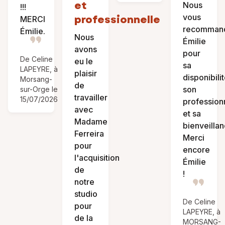
et
Nous
!!!
vous
professionnelle
MERCI
recomman
Émilie.
Nous
Émilie
avons
pour
De Celine
eu le
sa
LAPEYRE, à
plaisir
disponibilit
Morsang-
de
son
sur-Orge le
travailler
15/07/2026
profession
avec
et sa
Madame
bienveillan
Ferreira
Merci
pour
encore
l'acquisition
Émilie
de
!
notre
studio
De Celine
pour
LAPEYRE, à
de la
MORSANG-