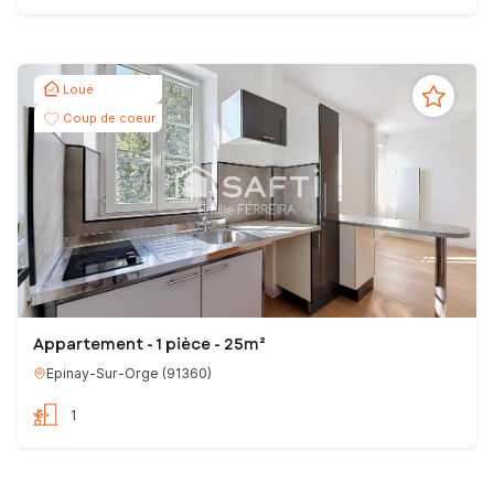
Loué
Coup de coeur
Appartement - 1 pièce - 25m²
Epinay-Sur-Orge
(
91360
)
1