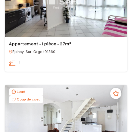
Appartement - 1 pièce - 27m²
Epinay-Sur-Orge
(
91360
)
1
Loué
Coup de coeur