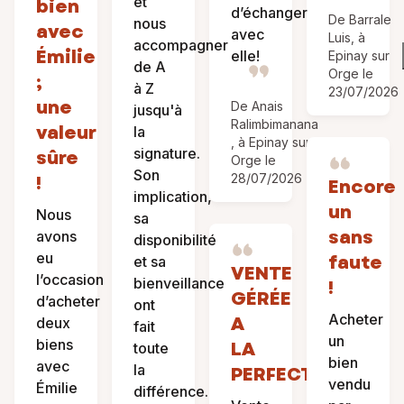
et
bien
d’échanger
De Barrale
nous
avec
avec
Luis, à
accompagner
Émilie
elle!
Epinay sur
de A
Orge le
;
à Z
23/07/2026
une
De Anais
jusqu'à
Ralimbimanana
valeur
la
, à Epinay sur
signature.
sûre
Orge le
Son
!
28/07/2026
Encore
implication,
un
Nous
sa
sans
avons
disponibilité
eu
faute
et sa
VENTE
l’occasion
bienveillance
!
GÉRÉE
d’acheter
ont
Acheter
A
deux
fait
un
biens
LA
toute
bien
avec
la
PERFECTION
vendu
Émilie
différence.