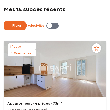
Mes 14 succès récents
Filtrer
Exclusivités
Loué
Coup de coeur
Appartement - 4 pièces - 73m²
Epinay-Sur-Orge
(
91360
)