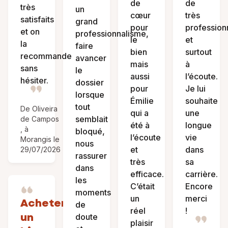
de
de
très
un
cœur
très
satisfaits
grand
pour
profession
et on
professionnalisme,
le
et
la
faire
bien
surtout
recommande
avancer
mais
à
sans
le
aussi
l’écoute.
hésiter.
dossier
pour
Je lui
lorsque
Émilie
souhaite
tout
De Oliveira
qui a
une
semblait
de Campos
été à
longue
, à
bloqué,
l’écoute
vie
Morangis le
nous
et
dans
29/07/2026
rassurer
très
sa
dans
efficace.
carrière.
les
C’était
Encore
moments
un
merci
Acheter/louer
de
réel
!
un
doute
plaisir