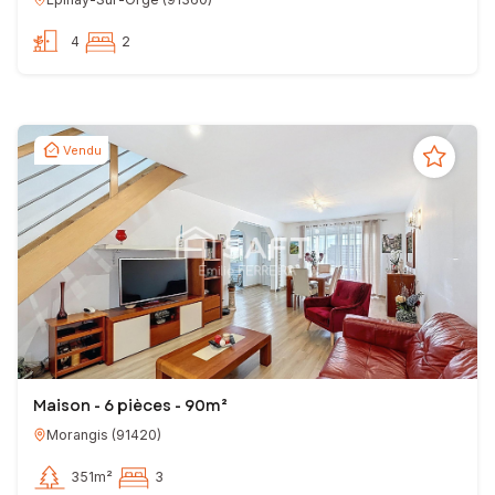
4
2
Vendu
Maison - 6 pièces - 90m²
Morangis
(
91420
)
351m²
3