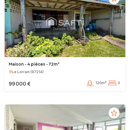
Maison - 4 pièces - 72m²
Le Lorrain
(
97214
)
99 000 €
120m²
3