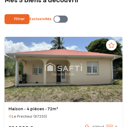
Mes 5 biens à découvrir
conditions.
Je serai votre interlocutrice privilégiée tout au long de votre projet,
jusqu’à la signature chez le notaire. Vous avez ainsi l’assurance d’être
Filtrer
Exclusivités
pleinement accompagné pour la vente ou l’achat de votre bien
immobilier.
N’hésitez plus et contactez-moi !
Votre conseillère en immobilier SAFTI
EI - Agent commercial - 994 722 692 RSAC FORT-DE-FRANCE
Maison - 4 pièces - 72m²
Le Precheur
(
97250
)