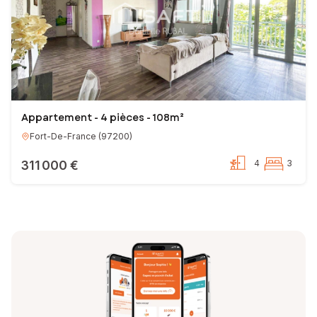
Appartement - 4 pièces - 108m²
Fort-De-France
(
97200
)
311 000 €
4
3