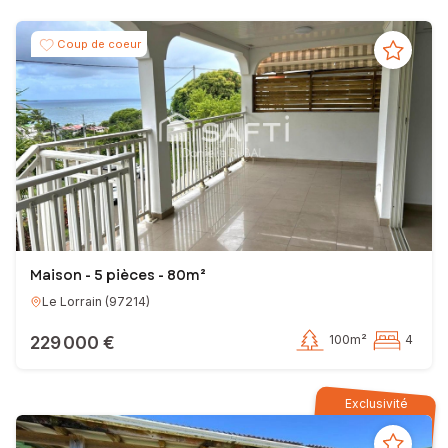
Coup de coeur
Maison - 5 pièces - 80m²
Le Lorrain
(
97214
)
229 000 €
100m²
4
Exclusivité