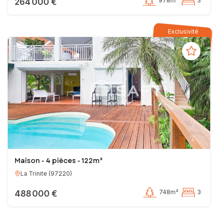
264 000 €
978m²
3
Exclusivité
Maison - 4 pièces - 122m²
La Trinite
(
97220
)
488 000 €
748m²
3