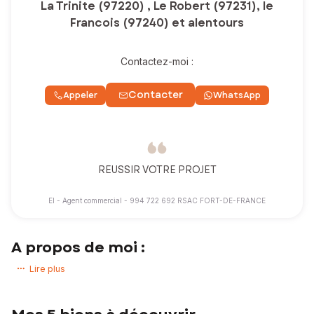
La Trinite (97220) , Le Robert (97231), le
Francois (97240) et alentours
Contactez-moi :
Contacter
Appeler
WhatsApp
REUSSIR VOTRE PROJET
EI - Agent commercial - 994 722 692 RSAC FORT-DE-FRANCE
A propos de moi :
Vous avez un projet immobilier ? Vous souhaitez acheter ou vendre
Lire plus
une maison, un appartement, un terrain !
Experte de mon secteur d’activité, j’accompagne mes clients pour
que leurs projets immobiliers se réalisent dans les meilleures