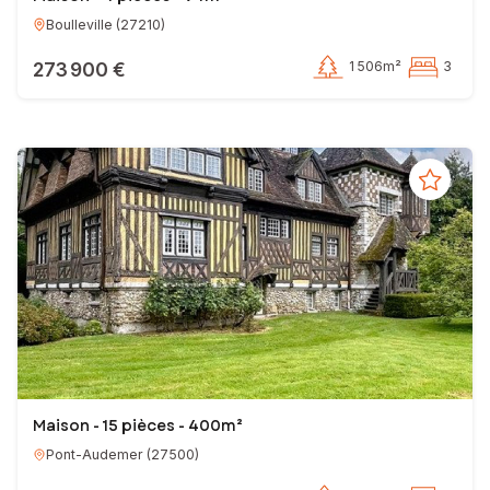
Boulleville
(
27210
)
273 900 €
1 506m²
3
Maison - 15 pièces - 400m²
Pont-Audemer
(
27500
)