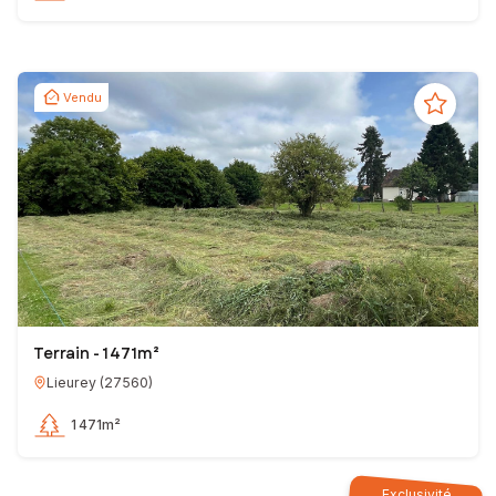
Vendu
Terrain - 1 471m²
Lieurey
(
27560
)
1 471m²
Exclusivité