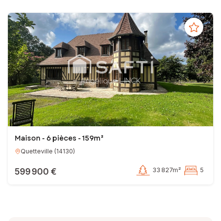
Maison - 6 pièces - 159m²
Quetteville
(
14130
)
599 900 €
33 827m²
5