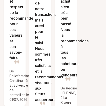
et
achat
de
respect.
s'est
notre
Je la
très
transaction,
recommande
bien
mais
pour
passé.
aussi
ses
Nous
pour
valeurs
la
le
et
recommandons
suivi.
son
à
Nous
savoir-
tous
sommes
faire.
les
très
acheteurs
satisfaits
ou
et la
De
vendeurs.
Bellefontaine
recommandons
Christine , à
vivement
St Sylvestre
aux
De Régine
de
JEHENNE,
futurs
cormeilles le
à La
acquéreurs.
01/07/2026
Rivière