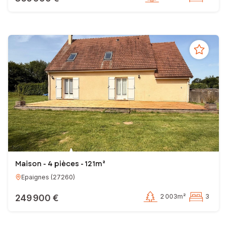
Maison - 4 pièces - 121m²
Epaignes
(
27260
)
249 900 €
2 003m²
3