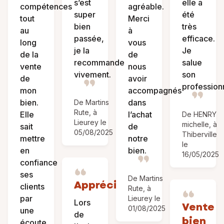
s’est
elle a
compétences
agréable.
super
été
tout
Merci
bien
très
au
à
passée,
efficace.
long
vous
je la
Je
de la
de
recommande
salue
vente
nous
vivement.
son
de
avoir
profession
mon
accompagnés
bien.
dans
De Martins
Rute, à
Elle
l’achat
De HENRY
Lieurey le
michelle, à
sait
de
05/08/2025
Thiberville
mettre
notre
le
en
bien.
16/05/2025
confiance
ses
De Martins
Appréciations
clients
Rute, à
par
Lieurey le
Lors
Vente
01/08/2025
une
de
bien
écoute