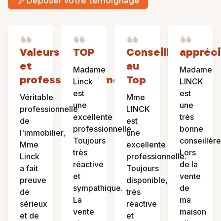
Déposer votre témoignage
Valeurs
TOP
Conseillère
appréci
et
au
Madame
Madame
professionnalisme
Top
Linck
LINCK
est
est
Véritable
Mme
une
une
professionnelle
LINCK
excellente
très
de
est
professionnelle.
bonne
l'immobilier,
une
Toujours
conseillère
Mme
excellente
très
Lors
Linck
professionnelle.
réactive
de la
a fait
Toujours
et
vente
preuve
disponible,
sympathique.
de
de
très
La
ma
sérieux
réactive
vente
maison
et de
et