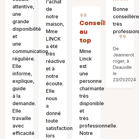
l'achat
attentive,
de
Bonne
une
notre
conseillère
grande
Conseillère
maison,
très
disponibilité
au
Mme
professionn
et
LINCK
top
une
a été
De
communication
Mme
très
Jeannerot
régulière.
Linck
réactive
roger, à
Elle
est
Deauville
et à
informe,
une
le
notre
23/01/2024
explique,
personne
écoute.
guide
charmante
Elle
à la
très
nous
demande.
disponible
a
Elle
et
donné
travaille
très
toute
avec
professionnelle.
satisfaction
efficacité
Notre
lors