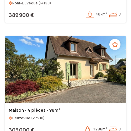
Pont-L'Eveque
(
14130
)
389 900 €
467m²
3
Maison - 4 pièces - 98m²
Beuzeville
(
27210
)
305 000 €
1 288m²
3