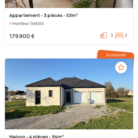
Appartement - 3 pièces - 53m²
Honfleur
(
14600
)
179 900 €
3
2
Exclusivité
Maison - 4 pièces - 94m²