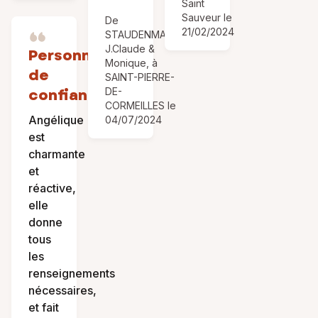
Saint
Sauveur le
De
21/02/2024
STAUDENMANN
J.Claude &
Personne
Monique, à
de
SAINT-PIERRE-
confiance
DE-
CORMEILLES le
Angélique
04/07/2024
est
charmante
et
réactive,
elle
donne
tous
les
renseignements
nécessaires,
et fait