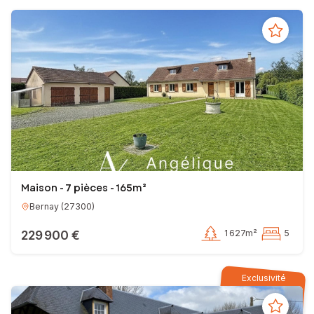
Maison - 7 pièces - 165m²
Bernay
(
27300
)
229 900 €
1 627m²
5
Exclusivité