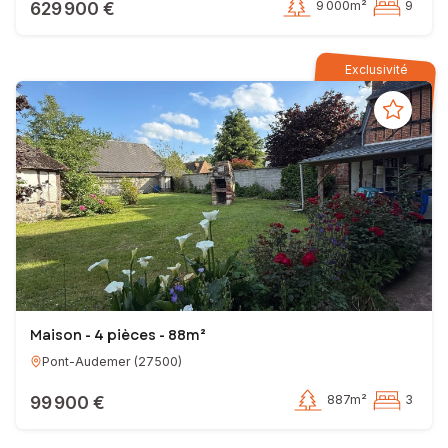
629 900 €
9 000m²
9
Exclusivité
Maison - 4 pièces - 88m²
Pont-Audemer
(
27500
)
99 900 €
887m²
3