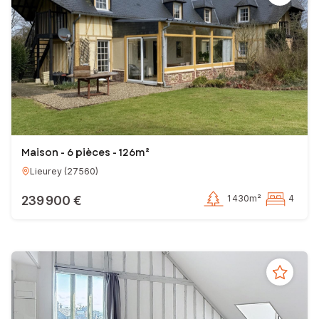
Maison - 6 pièces - 126m²
Lieurey
(
27560
)
239 900 €
1 430m²
4