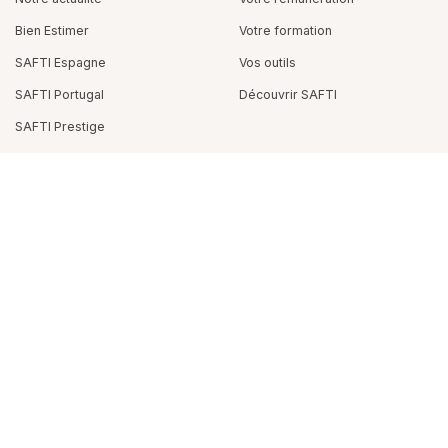
Bien Estimer
Votre formation
SAFTI Espagne
Vos outils
SAFTI Portugal
Découvrir SAFTI
SAFTI Prestige
Téléchargez SAFTI Connect :
partagez vos infos immobilières
et gagnez 875€
en moyenne
SUIVEZ-NOUS