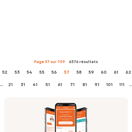
Page 57 sur 709
6376 résultats
52
53
54
55
56
57
58
59
60
61
62
...
21
31
41
51
61
71
81
91
101
111
..