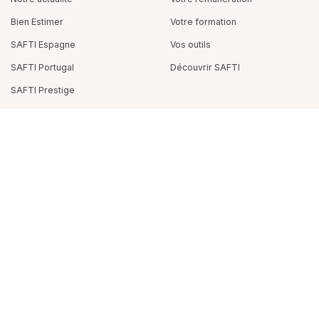
Bien Estimer
Votre formation
SAFTI Espagne
Vos outils
SAFTI Portugal
Découvrir SAFTI
SAFTI Prestige
Téléchargez SAFTI Connect :
partagez vos infos immobilières
et gagnez 875€
en moyenne
SUIVEZ-NOUS