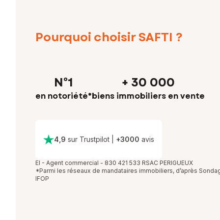
Pourquoi choisir SAFTI ?
N°1
+ 30 000
en notoriété*
biens immobiliers en vente
4,9
sur Trustpilot
|
+
3000
avis
EI - Agent commercial - 830 421 533 RSAC PERIGUEUX
*Parmi les réseaux de mandataires immobiliers, d’après Sonda
IFOP