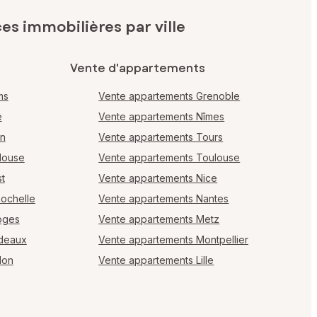
s immobilières par ville
Vente d'appartements
ms
Vente appartements Grenoble
e
Vente appartements Nîmes
en
Vente appartements Tours
louse
Vente appartements Toulouse
t
Vente appartements Nice
Rochelle
Vente appartements Nantes
oges
Vente appartements Metz
rdeaux
Vente appartements Montpellier
lon
Vente appartements Lille