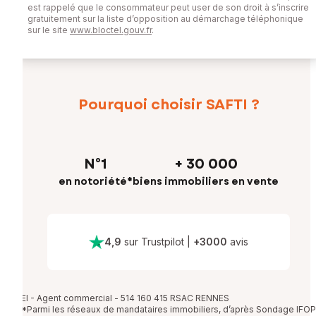
est rappelé que le consommateur peut user de son droit à s’inscrire
gratuitement sur la liste d’opposition au démarchage téléphonique
sur le site
www.bloctel.gouv.fr
.
Pourquoi choisir SAFTI ?
N°1
+ 30 000
en notoriété*
biens immobiliers en vente
4,9
sur Trustpilot
|
+
3000
avis
EI - Agent commercial - 514 160 415 RSAC RENNES
*Parmi les réseaux de mandataires immobiliers, d’après Sondage IFOP