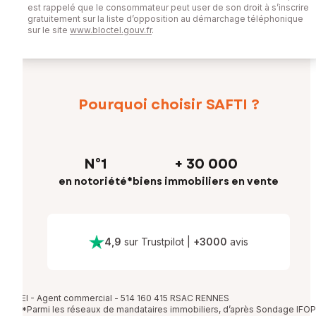
est rappelé que le consommateur peut user de son droit à s’inscrire
gratuitement sur la liste d’opposition au démarchage téléphonique
sur le site
www.bloctel.gouv.fr
.
Pourquoi choisir SAFTI ?
N°1
+ 30 000
en notoriété*
biens immobiliers en vente
4,9
sur Trustpilot
|
+
3000
avis
EI - Agent commercial - 514 160 415 RSAC RENNES
*Parmi les réseaux de mandataires immobiliers, d’après Sondage IFOP