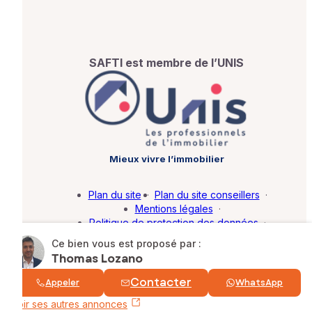
SAFTI est membre de l’UNIS
Mieux vivre l’immobilier
Plan du site
·
Plan du site conseillers
·
Mentions légales
·
Politique de protection des données
·
Barème d'honoraires
·
Paramétrer mes cookies
Ce bien vous est proposé par :
Thomas Lozano
© SAFTI 2026. Tous droits réservés.
Contacter
Appeler
WhatsApp
Voir ses autres annonces