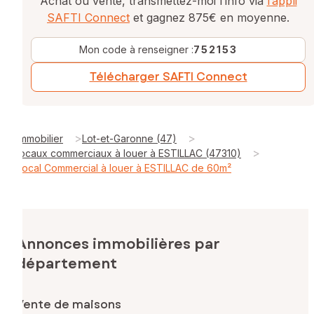
Achat ou vente, transmettez-moi l’info via
l’appli
SAFTI Connect
et gagnez 875€ en moyenne.
Mon code à renseigner :
752153
Télécharger SAFTI Connect
>
>
Immobilier
Lot-et-Garonne (47)
>
locaux commerciaux à louer à ESTILLAC (47310)
Local Commercial à louer à ESTILLAC de 60m²
Annonces immobilières par
département
Vente de maisons