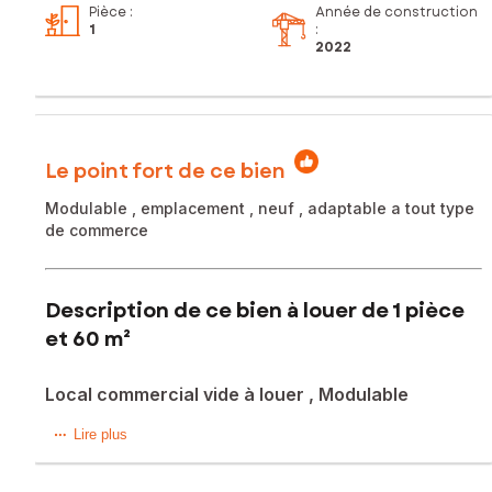
Pièce
:
Année de construction
1
:
2022
Le point fort de ce bien
Modulable , emplacement , neuf , adaptable a tout type
de commerce
Description de ce bien à louer de 1 pièce
et 60 m²
Local commercial vide à louer , Modulable
Situé à Estillac (47310) proche autoroute, local commercial
Lire plus
brut en attente de fluides à louer , avec emplacement
privilégie et zone en fort développement.