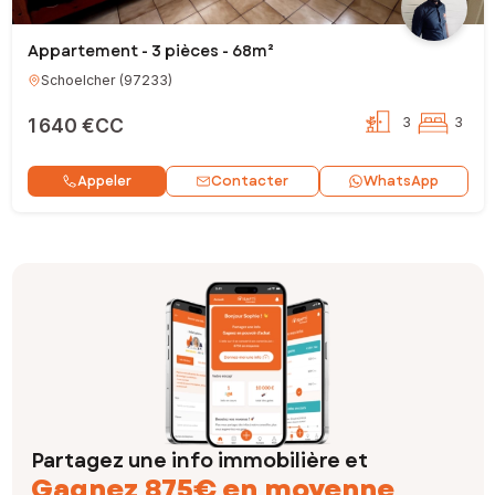
Appartement - 3 pièces - 68m²
Schoelcher
(
97233
)
1 640 €CC
3
3
Contacter
Appeler
WhatsApp
Partagez une info immobilière et
Gagnez 875€ en moyenne