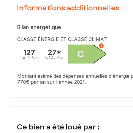
Informations additionnelles
Bilan énergétique
CLASSE ÉNERGIE ET CLASSE CLIMAT
i
127
27*
C
kWh/m².
an
kgCO₂/m².
an
Montant estimé des dépenses annuelles d'énergie 
770€ par an sur l'année 2021.
Ce bien a été loué par :