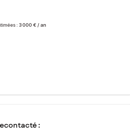
timées :
3 000 €
/ an
recontacté :