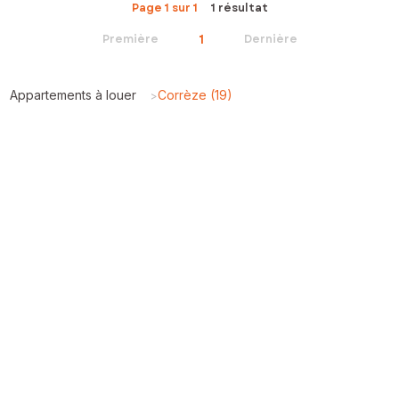
Page 1 sur 1
1 résultat
1
Première
Dernière
Appartements à louer
Corrèze (19)
>