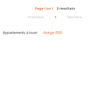
Page 1 sur 1
2 résultats
1
Première
Dernière
Appartements à louer
Ariège (09)
>