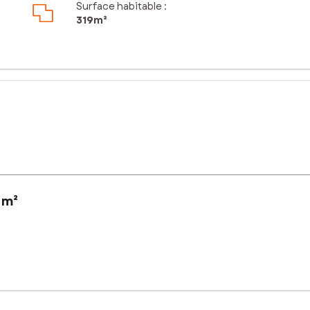
Surface habitable :
319m²
 m²
 de 319 m² offre une localisation idéale pour ceux qui recherchent 
re verdoyant, est appréciée pour sa qualité de vie.