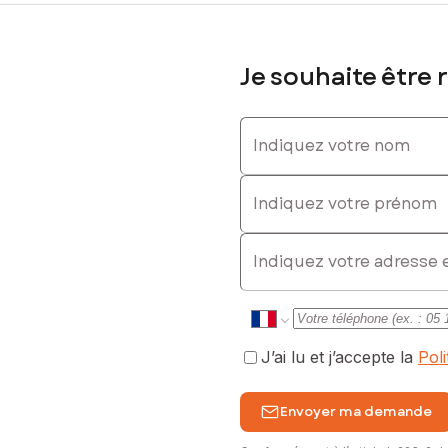
alement d'une proximité avec la nature, offrant ainsi un équilibre 
nstitue une opportunité unique pour concrétiser un projet immobilie
Je souhaite être 
e éventail de possibilités pour la construction d'une résidence pers
 offrant ainsi la liberté de concevoir un lieu de vie à son image, da
Indiquez votre nom
n d’exemple pour une maison individuelle contemporaine d’environ 
Indiquez votre prénom
s un environnement calme et résidentiel.
E-mail
talement viabilisés, eau et électricité.
sé sont disponibles sur le site Géorisques : www.georisques.gouv.fr
J’ai lu et j’accepte la
Pol
06 72 81 23 94, E-mail : michel.blanck@safti.fr - EI - Agent commer
Envoyer ma demande