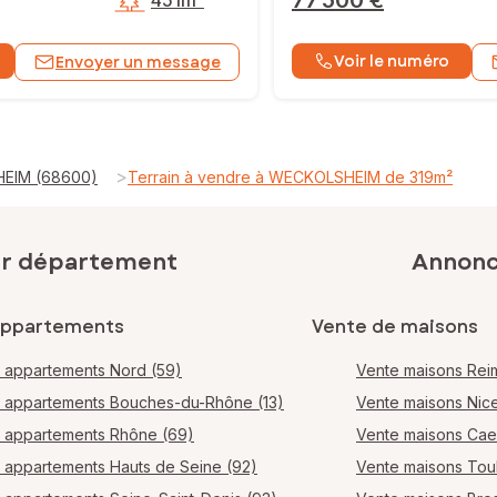
77 500 €
451m²
Voir le numéro
Envoyer un message
>
HEIM (68600)
Terrain à vendre à WECKOLSHEIM de 319m²
ar département
Annonce
appartements
Vente de maisons
 appartements Nord (59)
Vente maisons Rei
 appartements Bouches-du-Rhône (13)
Vente maisons Nic
 appartements Rhône (69)
Vente maisons Ca
 appartements Hauts de Seine (92)
Vente maisons Tou