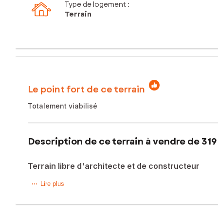
Type de logement :
Terrain
Le point fort de ce terrain
Totalement viabilisé
Description de ce terrain à vendre de 319
Terrain libre d'architecte et de constructeur
Situé dans la charmante commune de Weckolsheim, ce terrain
Lire plus
La ville réputée pour son atmosphère conviviale et son cad