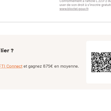
Conformément à l’article L.223-2 
user de son droit à s’inscrire gratu
www.bloctel.gouv.fr
.
lier ?
AFTI Connect
et gagnez 875€ en moyenne.