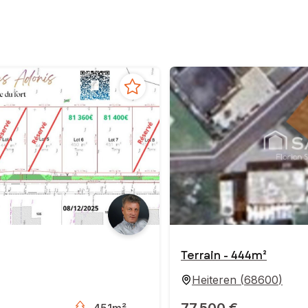
Terrain - 444m²
Heiteren
(
68600
)