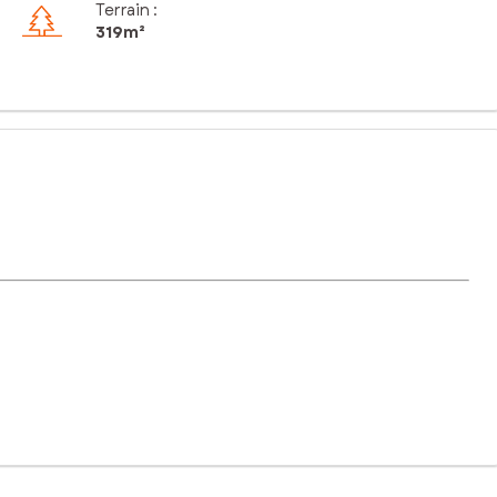
Terrain :
319m²
calme et tranquillité.