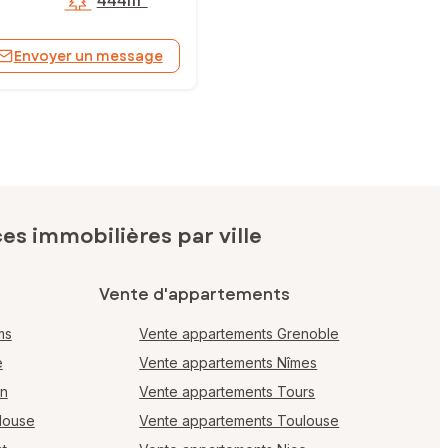
444m²
Envoyer un message
s immobilières par ville
Vente d'appartements
ms
Vente appartements Grenoble
e
Vente appartements Nîmes
en
Vente appartements Tours
louse
Vente appartements Toulouse