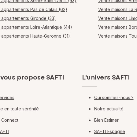
 appartements Seine-Saint-Denis (93)
Vente maisons Bres
 appartements Pas de Calais (62)
Vente maisons La 
 appartements Gironde (33)
Vente maisons Lim
 appartements Loire-Atlantique (44)
Vente maisons Bo
 appartements Haute-Garonne (31)
Vente maisons Tou
 vous propose SAFTI
L'univers SAFTI
ervices
Qui sommes-nous ?
e en toute sérénité
Notre actualité
 Connect
Bien Estimer
SAFTI
SAFTI Espagne