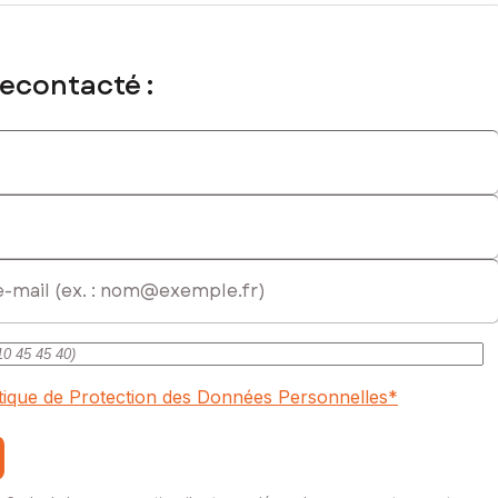
harmonieux entre urbanité et verdure.
r sur mesure.
recontacté :
onnalisée.
ns un cadre serein et familial.
139 m² comprenant 4 chambres, de beaux volumes de vie, un
itique de Protection des Données Personnelles
*
cial immatriculé au RSAC de COLMAR sous le numéro 379 949 944