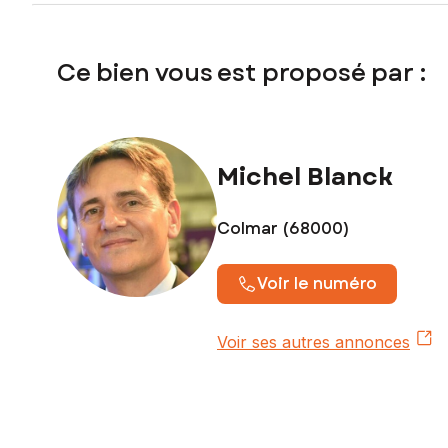
Proche des commerces locaux et des écoles, il bénéficie ég
La parcelle 306, d'une contenance cadastrale de 3,19 a, co
Ce bien vous est proposé par :
Avec une surface de 319 m², ce terrain vierge offre un larg
Sa configuration permet d'envisager un agencement optimisé,
Un projet de construction a déjà été imaginé avec un pla
Michel Blanck
garage ainsi qu’une terrasse.
Une belle opportunité pour donner vie à un projet neuf dan
Colmar (68000)
Terrain totalement libre d'architectes, et de constructeurs to
Rue rue du pigeonnier WECKOLSHEIM.
Voir le numéro
Les informations sur les risques auxquels ce bien est expo
Voir ses autres annonces
Prix de vente : 79 000 €
Honoraires charge vendeur
Contactez votre conseiller SAFTI : Michel BLANCK, Tél. : 