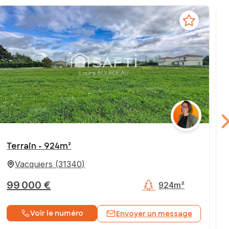
Terrain - 924m²
Vacquiers
(
31340
)
99 000 €
924m²
Voir le numéro
Envoyer un message