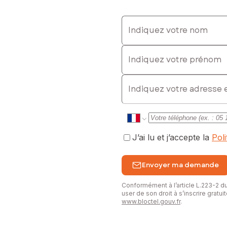
agner un temps précieux dans la réalisation de votre projet.
Indiquez votre nom
teurs de tranquillité et de verdure.
Indiquez votre prénom
émentaire ou pour organiser une visite.
sé sont disponibles sur le site Géorisques : www.georisques.gouv.fr
E-mail
: 0668979968, E-mail : rebecca.cornac@safti.fr - EI - Agent comme
J’ai lu et j’accepte la
Pol
Envoyer ma demande
Conformément à l’article L.223-2 
user de son droit à s’inscrire gratu
www.bloctel.gouv.fr
.