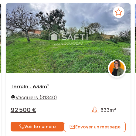
Terrain - 633m²
Vacquiers
(
31340
)
92 500 €
633m²
Voir le numéro
Envoyer un message