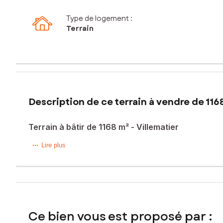
Type de logement :
Terrain
Description de ce terrain à vendre de 116
Terrain à bâtir de 1168 m² - Villematier
Dans un environnement calme et verdoyant, découvrez ce te
Lire plus
A mi chemin de l'A62 et l'A68, vous pouvez rejoindre rapid
Un emplacement rare, idéal pour un projet de maison indiv
Ce terrain en retrait de la route offre une possibilité de c
Ce bien vous est proposé par :
L'étude G1 favorise la construction par des fondations super