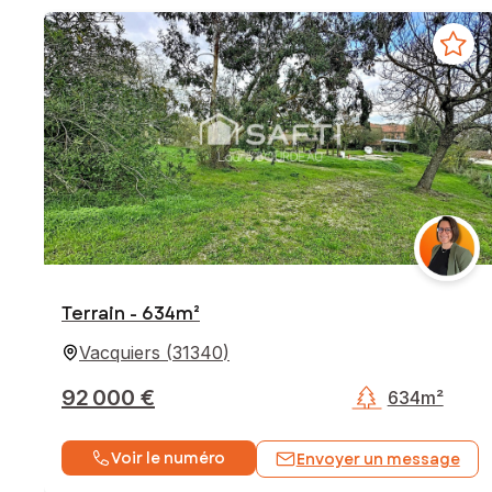
Terrain - 634m²
Vacquiers
(
31340
)
92 000 €
634m²
Voir le numéro
Envoyer un message