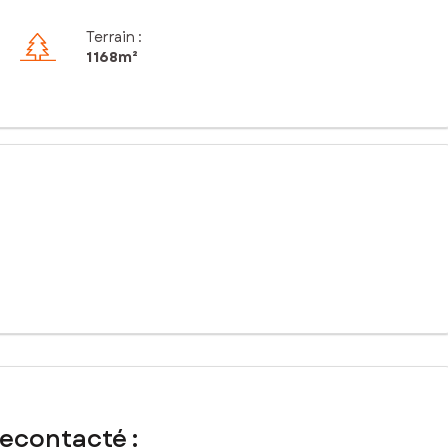
Terrain :
1 168m²
 5minutes de Vacquiers.
.
recontacté :