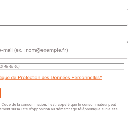
rcial immatriculé au RSAC de Toulouse sous le numéro
itique de Protection des Données Personnelles
*
du Code de la consommation, il est rappelé que le consommateur peut
itement sur la liste d’opposition au démarchage téléphonique sur le site