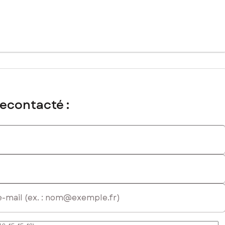
d'aménagement. Avec une surface plancher de 180 m², il offre un
e terrain constitue un investissement idéal pour créer un
recontacté :
mmercial immatriculé au RSAC de LA ROCHE-SUR-YON sous le