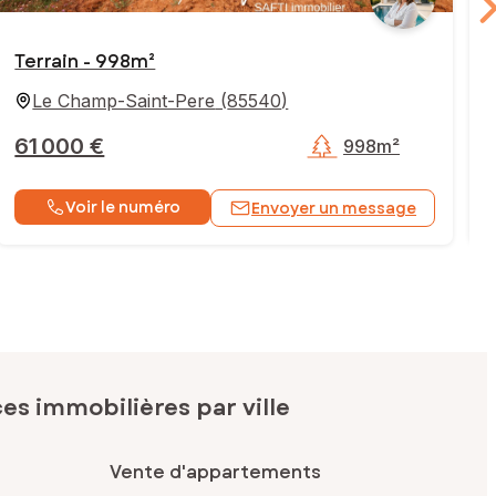
Terrain - 998m²
T
Le Champ-Saint-Pere
(
85540
)
61 000 €
998m²
Voir le numéro
Envoyer un message
s immobilières par ville
Vente d'appartements