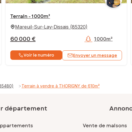
Terrain - 1 000m²
Mareuil-Sur-Lay-Dissais
(
85320
)
60 000 €
1 000m²
Voir le numéro
Envoyer un message
>
(85480)
Terrain à vendre à THORIGNY de 610m²
ar département
Annonce
appartements
Vente de maisons