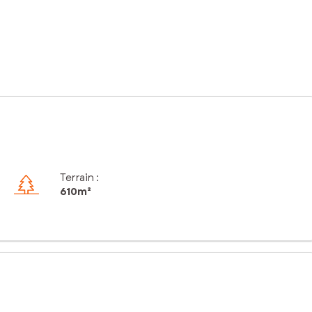
Terrain :
610m²