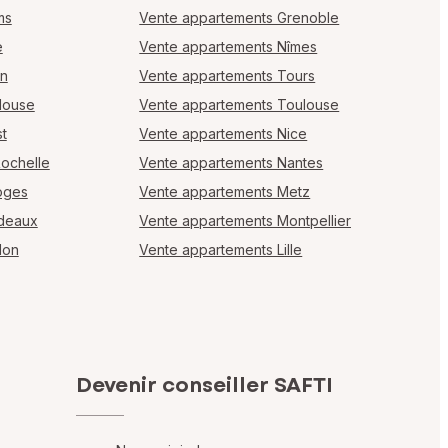
ms
Vente appartements Grenoble
e
Vente appartements Nîmes
en
Vente appartements Tours
louse
Vente appartements Toulouse
t
Vente appartements Nice
Rochelle
Vente appartements Nantes
oges
Vente appartements Metz
rdeaux
Vente appartements Montpellier
lon
Vente appartements Lille
Devenir conseiller SAFTI