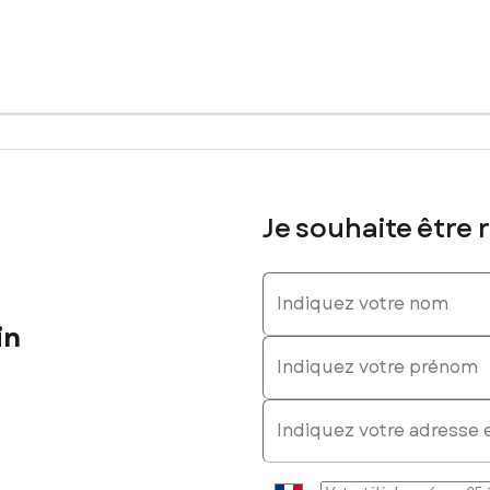
errain à bâtir viabilisé de 610 m² présente une belle opportunité 
ruction résidentielle sur mesure. Grâce à sa superficie généreuse, c
ant.
sé sont disponibles sur le site Géorisques : www.georisques.gouv.fr
Je souhaite être 
Indiquez votre nom
l. : 07 80 44 98 03, E-mail : linda.vezin@safti.fr - EI - Agent co
in
Indiquez votre prénom
E-mail