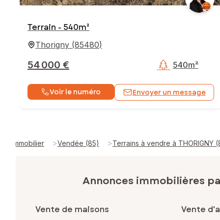
Terrain - 540m²
Thorigny
(
85480
)
54 000 €
540m²
Voir le numéro
Envoyer un message
>
>
Immobilier
Vendée (85)
Terrains à vendre à THORIGNY 
Annonces immobilières p
Vente de maisons
Vente d'