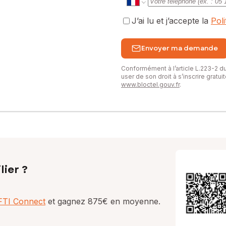
J’ai lu et j’accepte la
Pol
Envoyer ma demande
Conformément à l’article L.223-2 
user de son droit à s’inscrire gratu
www.bloctel.gouv.fr
.
lier ?
AFTI Connect
et gagnez 875€ en moyenne.