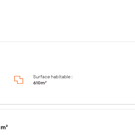
Surface habitable :
610m²
 m²