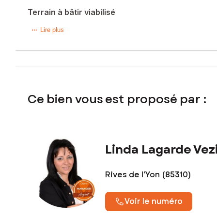
Terrain à bâtir viabilisé
Situé dans la charmante commune de Thorigny (85480), ce t
Lire plus
vaste espace permettant la réalisation d'un projet de const
véritable cocon familial dans un cadre verdoyant et accueill
Contactez moi au 06 12 49 49 94
Les informations sur les risques auxquels ce bien est expo
Ce bien vous est proposé par :
Prix de vente : 60 000 €
Honoraires charge vendeur
Contactez votre conseiller SAFTI : Linda LAGARDE VEZIN, Té
Linda Lagarde Vez
numéro 848 462 883
Rives de l'Yon (85310)
Voir le numéro