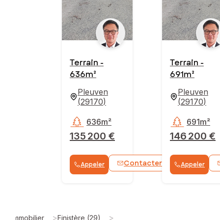
Terrain -
Terrain -
636m²
691m²
Pleuven
Pleuven
(
29170
)
(
29170
)
636m²
691m²
135 200 €
146 200 €
Contacter
Appeler
Appeler
WhatsApp
>
>
Immobilier
Finistère (29)