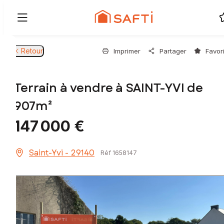
Retour
Imprimer
Partager
Favor
Terrain à vendre à SAINT-YVI de
907m²
147 000 €
Saint-Yvi - 29140
Réf 1658147