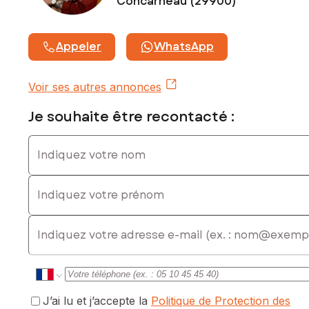
Concarneau (29900)
Une opportunité unique à saisir !
Les informations sur les risques auxquels ce bien est
Appeler
WhatsApp
exposé sont disponibles sur le site Géorisques :
www.georisques.gouv.fr
Voir ses autres annonces
Prix de vente : 147 000 €
Honoraires charge vendeur
Je souhaite être recontacté :
Contactez votre conseiller SAFTI : Arthur HANVIC, Tél. :
Indiquez votre nom
0749990271, E-mail : arthur.hanvic@safti.fr - EI - Agent
commercial immatriculé au RSAC de Quimper sous le
numéro 941531451
Indiquez votre prénom
E-mail
J’ai lu et j’accepte la
Politique de Protection des