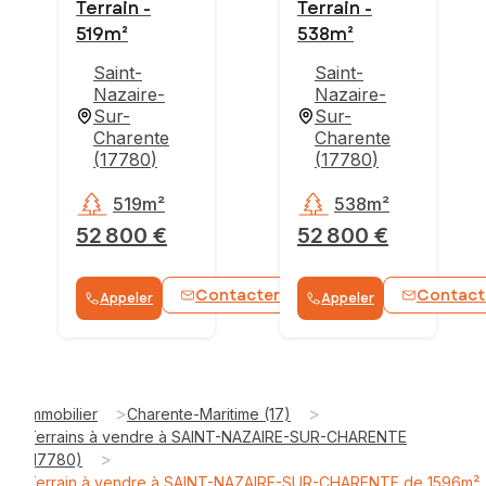
Terrain -
Terrain -
519m²
538m²
Saint-
Saint-
Nazaire-
Nazaire-
Sur-
Sur-
Charente
Charente
(
17780
)
(
17780
)
519m²
538m²
52 800 €
52 800 €
Contacter
Contact
Appeler
Appeler
>
>
Immobilier
Charente-Maritime (17)
Terrains à vendre à SAINT-NAZAIRE-SUR-CHARENTE
>
(17780)
Terrain à vendre à SAINT-NAZAIRE-SUR-CHARENTE de 1596m²