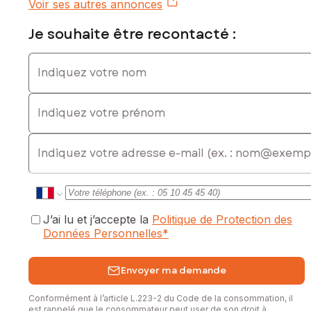
Voir ses autres annonces
offrant une vue dégagée, cette surface constructible saura
séduire les investisseurs en quête d'un cadre de vie alliant
Je souhaite être recontacté :
tranquillité et modernité. Avec un tel potentiel
d'aménagement, ce terrain constitue une opportunité rare
Indiquez votre nom
pour concrétiser un projet résidentiel personnalisé dans un
cadre naturel préservé.
Indiquez votre prénom
Les informations sur les risques auxquels ce bien est
exposé sont disponibles sur le site Géorisques :
www.georisques.gouv.fr
E-mail
Prix de vente : 55 900 €
Honoraires charge vendeur
Contactez votre conseiller SAFTI : Fabien COURTOIS, Tél. :
0650190752, E-mail : fabien.courtois@safti.fr - EI - Agent
J’ai lu et j’accepte la
Politique de Protection des
commercial immatriculé au RSAC de LA ROCHELLE sous le
Données Personnelles
*
numéro 445280670
Envoyer ma demande
Conformément à l’article L.223-2 du Code de la consommation, il
est rappelé que le consommateur peut user de son droit à