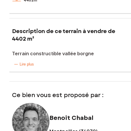
4 402m²
Description de ce terrain à vendre de
4402 m²
Terrain constructible vallée borgne
Très beau terrain constructible de plus de 4000 m2 avec
Lire plus
vue dégagée sur la nature environnante.
Peu pentu, orienté Est / Sud Est , il est idéalement situé à
proximité de la rivière.
Ce bien vous est proposé par :
Petit hameau tout proche du centre du village.
Possibilité de division en 2 lots constructibles (1500 m2
Benoît Chabal
minimum).
Les informations sur les risques auxquels ce bien est