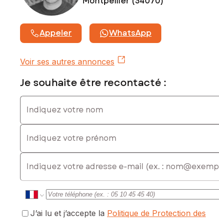
Montpellier (34070)
exposé sont disponibles sur le site Géorisques :
www.georisques.gouv.fr
Appeler
WhatsApp
Prix de vente : 80 000 €
Honoraires charge vendeur
Voir ses autres annonces
Contactez votre conseiller SAFTI : Benoît CHABAL, Tél. :
0668224121, E-mail : benoit.chabal@safti.fr - EI - Agent
Je souhaite être recontacté :
commercial immatriculé au RSAC de Montpellier sous le
numéro 488806233
Indiquez votre nom
Indiquez votre prénom
E-mail
J’ai lu et j’accepte la
Politique de Protection des